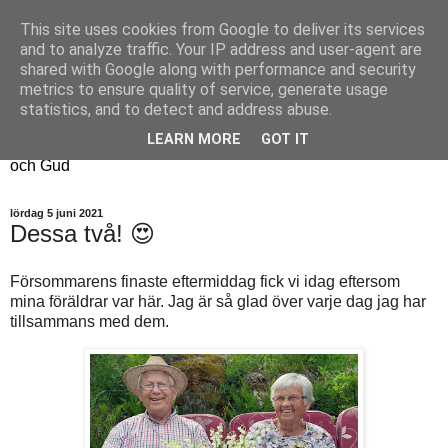
This site uses cookies from Google to deliver its services
Fyren
and to analyze traffic. Your IP address and user-agent are
shared with Google along with performance and security
metrics to ensure quality of service, generate usage
Fyren finns för att sprida ljus i mörkret
statistics, and to detect and address abuse.
För att påminna om guldkanterna i tillvaron
LEARN MORE
GOT IT
Här samsas jakt, hantverk, odling, och andra tankar om livet
och Gud
lördag 5 juni 2021
Dessa två! 😍
Försommarens finaste eftermiddag fick vi idag eftersom
mina föräldrar var här. Jag är så glad över varje dag jag har
tillsammans med dem.