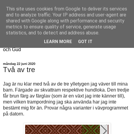
This site uses cookies from Google to deliver its services
Fyren
and to analyze traffic. Your IP address and user-agent are
shared with Google along with performance and security
metrics to ensure quality of service, generate usage
Fyren finns för att sprida ljus i mörkret
statistics, and to detect and address abuse.
För att påminna om guldkanterna i tillvaron
LEARN MORE
GOT IT
Här samsas jakt, hantverk, odling, och andra tankar om livet
och Gud
måndag 22 juni 2020
Två av tre
Jag är nu klar med två av de tre ylletygen jag väver till mina
barn. Färgade av skvattram respektive hundloka. Den tredje
får brun färg av färglav (som är en växt jag inte känner till),
men vilken trampordning jag ska använda har jag inte
bestämt mig för än. Provar några varianter i vävprogrammet
på datorn.