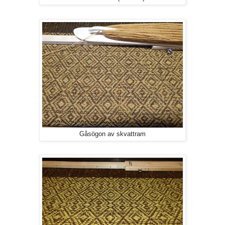
Gåsögon av skvattram