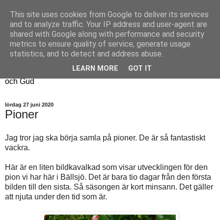
This site uses cookies from Google to deliver its services
Fyren
and to analyze traffic. Your IP address and user-agent are
shared with Google along with performance and security
metrics to ensure quality of service, generate usage
Fyren finns för att sprida ljus i mörkret
statistics, and to detect and address abuse.
För att påminna om guldkanterna i tillvaron
LEARN MORE
GOT IT
Här samsas jakt, hantverk, odling, och andra tankar om livet
och Gud
lördag 27 juni 2020
Pioner
Jag tror jag ska börja samla på pioner. De är så fantastiskt
vackra.
Här är en liten bildkavalkad som visar utvecklingen för den
pion vi har här i Bällsjö. Det är bara tio dagar från den första
bilden till den sista. Så säsongen är kort minsann. Det gäller
att njuta under den tid som är.