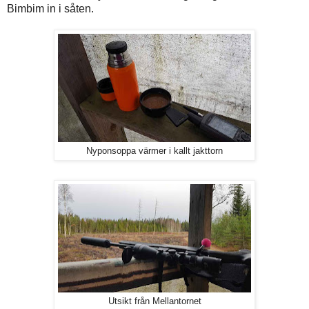
Bimbim in i såten.
Nyponsoppa värmer i kallt jakttorn
Utsikt från Mellantornet