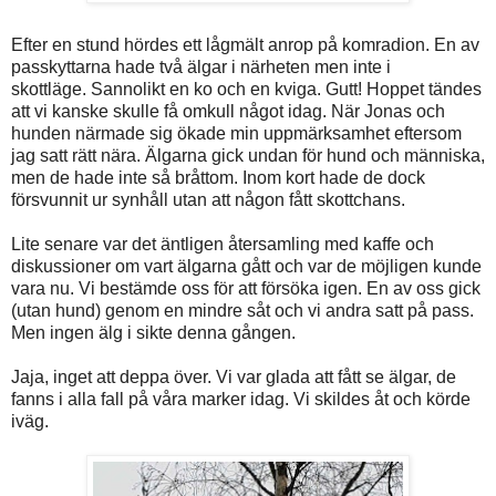
Efter en stund hördes ett lågmält anrop på komradion. En av
passkyttarna hade två älgar i närheten men inte i
skottläge. Sannolikt en ko och en kviga. Gutt! Hoppet tändes
att vi kanske skulle få omkull något idag. När Jonas och
hunden närmade sig ökade min uppmärksamhet eftersom
jag satt rätt nära. Älgarna gick undan för hund och människa,
men de hade inte så bråttom. Inom kort hade de dock
försvunnit ur synhåll utan att någon fått skottchans.
Lite senare var det äntligen återsamling med kaffe och
diskussioner om vart älgarna gått och var de möjligen kunde
vara nu. Vi bestämde oss för att försöka igen. En av oss gick
(utan hund) genom en mindre såt och vi andra satt på pass.
Men ingen älg i sikte denna gången.
Jaja, inget att deppa över. Vi var glada att fått se älgar, de
fanns i alla fall på våra marker idag. Vi skildes åt och körde
iväg.