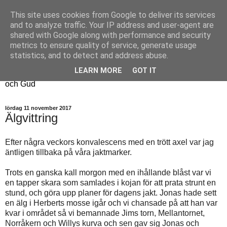
This site uses cookies from Google to deliver its services
Fyren
and to analyze traffic. Your IP address and user-agent are
shared with Google along with performance and security
metrics to ensure quality of service, generate usage
Fyren finns för att sprida ljus i mörkret
statistics, and to detect and address abuse.
För att påminna om guldkanterna i tillvaron
LEARN MORE
GOT IT
Här samsas jakt, hantverk, odling, och andra tankar om livet
och Gud
lördag 11 november 2017
Älgvittring
Efter några veckors konvalescens med en trött axel var jag
äntligen tillbaka på våra jaktmarker.
Trots en ganska kall morgon med en ihållande blåst var vi
en tapper skara som samlades i kojan för att prata strunt en
stund, och göra upp planer för dagens jakt. Jonas hade sett
en älg i Herberts mosse igår och vi chansade på att han var
kvar i området så vi bemannade Jims torn, Mellantornet,
Norråkern och Willys kurva och sen gav sig Jonas och