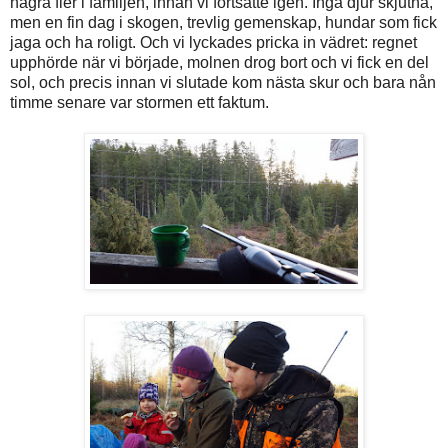
några fler i familjen, innan vi fortsatte igen. Inga djur skjutna,
men en fin dag i skogen, trevlig gemenskap, hundar som fick
jaga och ha roligt. Och vi lyckades pricka in vädret: regnet
upphörde när vi började, molnen drog bort och vi fick en del
sol, och precis innan vi slutade kom nästa skur och bara nån
timme senare var stormen ett faktum.