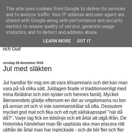
This site uses cookies from Google to deliver its services
Fyren
and to analyze traffic. Your IP address and user-agent are
shared with Google along with performance and security
metrics to ensure quality of service, generate usage
Fyren finns för att sprida ljus i mörkret
statistics, and to detect and address abuse.
För att påminna om guldkanterna i tillvaron
LEARN MORE
GOT IT
Här samsas jakt, hantverk, odling, och andra tankar om livet
och Gud
onsdag 28 december 2016
Jul med släkten
Jul handlar för mig om att vara tillsammans och det kan man
vara på så olika sätt. Juldagen firade vi traditionsenligt med
mina föräldrar och min syster och hennes familj. Mycket
återseendets glädje eftersom en del av ungdomarna nu bor
på annan ort och vi inte sammanstrålar så ofta. Dessutom
mycket god mat och fika och ett nytt sällskapsspel "när då
då?". Varje lag fick en tidslinje och ett årtal att utgå ifrån. De
historiska händelser man får upplästa ska man placera rätt
utifrån de årtal man har inprickade - och de blir fler och fler