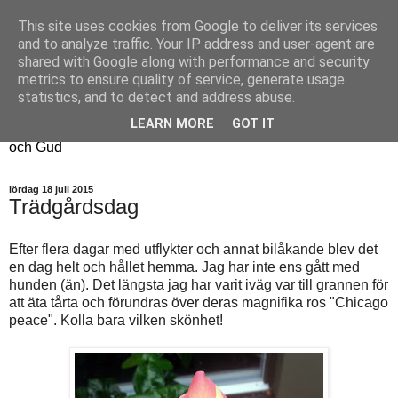
This site uses cookies from Google to deliver its services
Fyren
and to analyze traffic. Your IP address and user-agent are
shared with Google along with performance and security
metrics to ensure quality of service, generate usage
Fyren finns för att sprida ljus i mörkret
statistics, and to detect and address abuse.
För att påminna om guldkanterna i tillvaron
LEARN MORE
GOT IT
Här samsas jakt, hantverk, odling, och andra tankar om livet
och Gud
lördag 18 juli 2015
Trädgårdsdag
Efter flera dagar med utflykter och annat bilåkande blev det
en dag helt och hållet hemma. Jag har inte ens gått med
hunden (än). Det längsta jag har varit iväg var till grannen för
att äta tårta och förundras över deras magnifika ros "Chicago
peace". Kolla bara vilken skönhet!