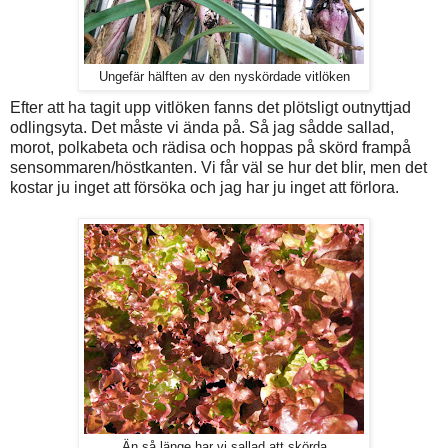
Ungefär hälften av den nyskördade vitlöken
Efter att ha tagit upp vitlöken fanns det plötsligt outnyttjad
odlingsyta. Det måste vi ända på. Så jag sådde sallad,
morot, polkabeta och rädisa och hoppas på skörd frampå
sensommaren/höstkanten. Vi får väl se hur det blir, men det
kostar ju inget att försöka och jag har ju inget att förlora.
Än så länge har vi sallad att skörda