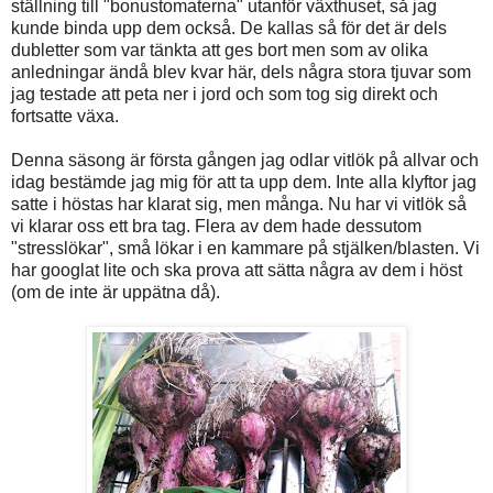
ställning till "bonustomaterna" utanför växthuset, så jag
kunde binda upp dem också. De kallas så för det är dels
dubletter som var tänkta att ges bort men som av olika
anledningar ändå blev kvar här, dels några stora tjuvar som
jag testade att peta ner i jord och som tog sig direkt och
fortsatte växa.
Denna säsong är första gången jag odlar vitlök på allvar och
idag bestämde jag mig för att ta upp dem. Inte alla klyftor jag
satte i höstas har klarat sig, men många. Nu har vi vitlök så
vi klarar oss ett bra tag. Flera av dem hade dessutom
"stresslökar", små lökar i en kammare på stjälken/blasten. Vi
har googlat lite och ska prova att sätta några av dem i höst
(om de inte är uppätna då).