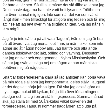
bort att vila, glömmer bort att jag inte är den jag var fram till
för bara ett år sen. Så till slut måste det slå tillbaka, antar jag.
De senaste dagarna har inte varit helt lysande. Tröttheten
har övermannat mig igen. Inte som när det var som värst -
långt ifrån - men tillräckligt för att göra mig ledsen och få mig
att inse att jag levt över mina tillgångar igen. Ska jag nånsin
lära mig?!
Jag är ju inte så bra på att vara "lagom", tvärt om, jag är bra
på att överdriva. Jag menar, det finns ju människor som inte
ägnar sig åt någon hobby alls. Jag har tre och alla är de
ganska tidskrävande: jakt, odling och vävning. Dessutom
har jag ansvar och engagemang i Nybro Missionskyrka. Och
så har jag svårt att säga nej om någon annan människa
behöver mig på något sätt.
Snart är förberedelserna klara så jag äntligen kan börja väva
på min röda sjal som jag komponerat alldeles själv. I augusti
är det dags att börja jobba igen. Då ska jag också göra ett
nytt programblad till kyrkan, börja titta över församlingens
stadgar och ta tag i en anställningsprocess. Samma månad
ska jag ställa till med 50års-kalas vilket kräver en del
förberedelser. I augusti kommer trädgården att bjuda på