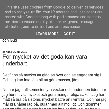
This site uses cookies from Google to deliver its services
Fyren
and to analyze traffic. Your IP address and user-agent are
shared with Google along with performance and security
metrics to ensure quality of service, generate usage
Fyren finns för att sprida ljus i mörkret
statistics, and to detect and address abuse.
För att påminna om guldkanterna i tillvaron
LEARN MORE
GOT IT
Här samsas jakt, hantverk, odling, och andra tankar om livet
och Gud
söndag 26 juli 2015
För mycket av det goda kan vara
underbart
Det finns så mycket att glädjas över och att engagera sig i.
Och jag kan inte låta bli att göra massor, jämt.
Nu har jag haft semester fyra veckor och under den tiden har
jag hunnit vila mycket och göra många roliga saker. Jag har
mått så bra på sistone, mycket bättre än i vintras. Och när jag
mår bra håller jag på, pular med allt möjligt. Och glömmer