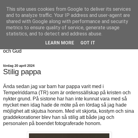
This site uses cookies from Google to deliver its services
Fyren
and to analyze traffic. Your IP address and user-agent are
shared with Google along with performance and security
metrics to ensure quality of service, generate usage
Fyren finns för att sprida ljus i mörkret
statistics, and to detect and address abuse.
För att påminna om guldkanterna i tillvaron
LEARN MORE
GOT IT
Här samsas jakt, hantverk, odling, och andra tankar om livet
och Gud
lördag 20 april 2024
Stilig pappa
Ända sedan jag var barn har pappa varit med i
Tempelriddarna (TR) som är ordenssällskap på kristen och
nykter grund. På sistone har han inte kunnat vara med så
mycket men idag hade de möte på en lördag så jag hade
möjlighet att skjutsa honom. Med vit skjorta, kostym och sina
graddekorationer blev han så stilig att både jag och
personalen på boendet fotograferade honom.