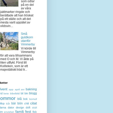
som odlar
på en del
av våra
jaktmarker ringde och
berättade att han tröskat
på ett ställe och att det
mesta varit uppätet av
vildsvin...
Små
guldkorn
utanför
Vimmerby
Vi körde till
Vimmerby
för att vara tillsammans
med O och M. Vi åkte på
liten utflykt. Först till
Kvilleken, som är ett
majestätiskt träd tr...
iketter
dvent
bakning
app
april
arv
blogg
nd
bil
bin
bete
bibelbild
lommor
blå
bok
bomull
citat
bär
bön
llop
chili
båt
larna
dator
design
doft
dräll
familj
fest
öm
fisk
envishet