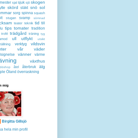
skogen
mester
sjuk
sjal
sjö
skörd
snö
sol
ytte
släkt
ommar
sorg
spinna
squash
lt
svamp
stugan
sömnad
acksam
tid
till
teater
teknik
tips
tomater
lu
tradition
trädgård
trofé
träning
tyg
ull
utflykt
lamod
utsikt
vildsvin
verktyg
tällning
nter
vår
väder
vänner
lsignelse
värme
ävning
växthus
älg
återbruk
åtel
bbshop
ple
Öland
överraskning
 mig
Birgitta Gillsjö
sa hela min profil