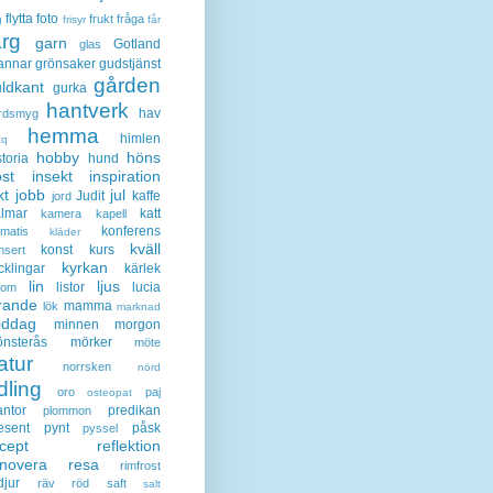
flytta
foto
frukt
fråga
g
frisyr
får
ärg
garn
Gotland
glas
annar
grönsaker
gudstjänst
gården
ldkant
gurka
hantverk
hav
rdsmyg
hemma
himlen
tq
hobby
höns
storia
hund
st
insekt
inspiration
kt
jobb
jul
Judit
kaffe
jord
lmar
katt
kamera
kapell
konferens
ematis
kläder
kväll
konst
kurs
nsert
kyrkan
cklingar
kärlek
lin
ljus
listor
lucia
gom
rande
mamma
lök
marknad
iddag
minnen
morgon
nsterås
mörker
möte
atur
norrsken
nörd
dling
oro
paj
osteopat
antor
predikan
plommon
esent
pynt
påsk
pyssel
cept
reflektion
enovera
resa
rimfrost
djur
räv
röd
saft
salt