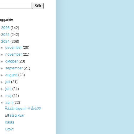
oggarkiv
►
2026
(142)
►
2025
(242)
▼
2024
(268)
►
december
(20)
►
november
(21)
►
oktober
(23)
►
september
(21)
►
augusti
(23)
►
juli
(21)
►
juni
(24)
►
maj
(22)
▼
april
(22)
Ääääntligen!! 🌞👍😄💛
Ett steg kvar
Kalas
Grovt