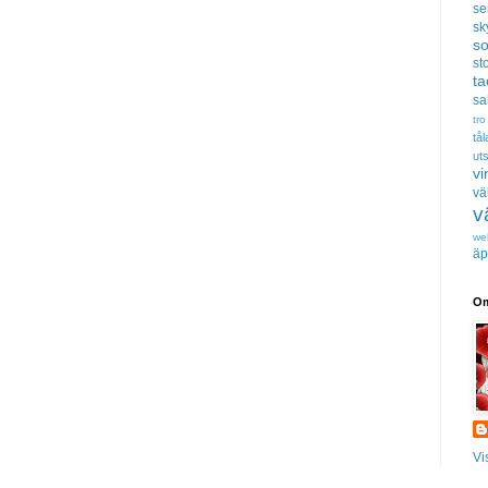
se
sk
s
sto
t
sa
tro
tå
uts
vi
vä
v
we
äp
Om
Vi