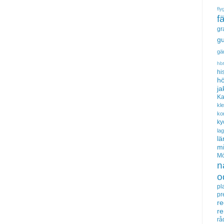
fly
f
gr
gu
gä
hb
hi
hö
ja
Ka
kl
ko
ky
la
lä
m
Mö
n
o
pl
pr
re
r
rå