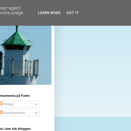
 user-agent
nerate usage
LEARN MORE
GOT IT
enumerera på Fyren
Inlägg
Kommentarer
ta i den här bloggen