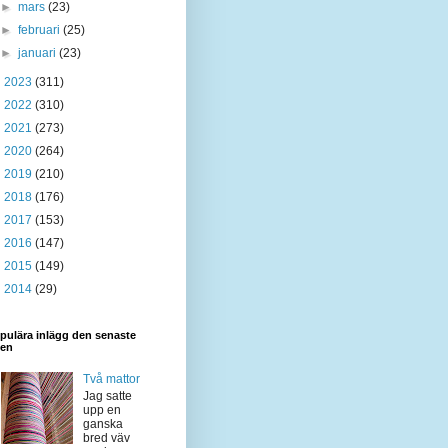
►
mars
(23)
►
februari
(25)
►
januari
(23)
►
2023
(311)
►
2022
(310)
►
2021
(273)
►
2020
(264)
►
2019
(210)
►
2018
(176)
►
2017
(153)
►
2016
(147)
►
2015
(149)
►
2014
(29)
pulära inlägg den senaste
den
Två mattor
Jag satte
upp en
ganska
bred väv