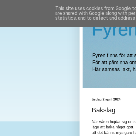
This site uses cookies from Google to 
are shared with Google along with per
statistics, and to detect and address
Fyre
Fyren finns för att 
För att påminna om 
Här samsas jakt, h
tisdag 2 april 2024
Bakslag
När våren hejdar sig en s
läge att baka något gott
att det känns mysigare h