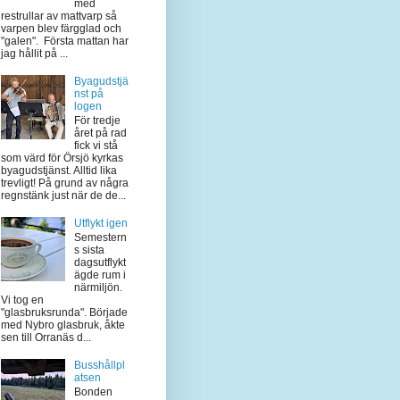
med
restrullar av mattvarp så
varpen blev färgglad och
"galen". Första mattan har
jag hållit på ...
Byagudstjä
nst på
logen
För tredje
året på rad
fick vi stå
som värd för Örsjö kyrkas
byagudstjänst. Alltid lika
trevligt! På grund av några
regnstänk just när de de...
Utflykt igen
Semestern
s sista
dagsutflykt
ägde rum i
närmiljön.
Vi tog en
"glasbruksrunda". Började
med Nybro glasbruk, åkte
sen till Orranäs d...
Busshållpl
atsen
Bonden