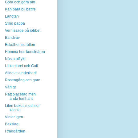
Göra och göra om
Kan bara bli bättre
Längtan
Stilig pappa
Vernissage på jobbet
Bandväv
Eskelhemsdrällen
Hemma hos konstnären
Nästa utflykt
Ullkontoret och Guti
Alldeles underbart!
Rosengång och garn
Vårligt
Rätt placerad men
ändå tomhänt
Liten bukett med stor
känsla
Vinter igen
Bakslag
I trädgården