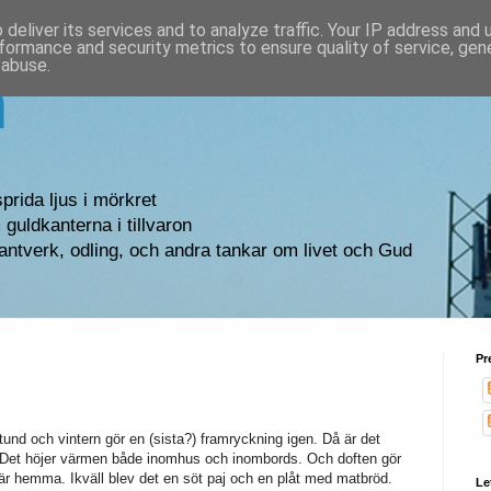
deliver its services and to analyze traffic. Your IP address and
formance and security metrics to ensure quality of service, ge
 abuse.
n
sprida ljus i mörkret
guldkanterna i tillvaron
antverk, odling, och andra tankar om livet och Gud
Pr
tund och vintern gör en (sista?) framryckning igen. Då är det
. Det höjer värmen både inomhus och inombords. Och doften gör
är hemma. Ikväll blev det en söt paj och en plåt med matbröd.
Le