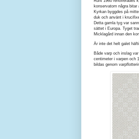
Runt 1960 renoverades ky
konservatorn några bitar 
Kyrkan byggdes på mitten
duk och använt i krucifixe
Detta gamla tyg var sanno
sättet i Europa. Tyget t
Micklagård innan den kom
Är inte det helt galet häft
Både varp och inslag var 
centimeter i varpen och 1
bildas genom varpflotteri