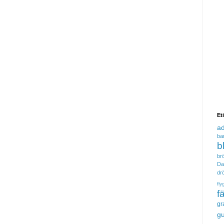
Et
a
ba
b
brö
Da
dr
fly
f
gr
gu