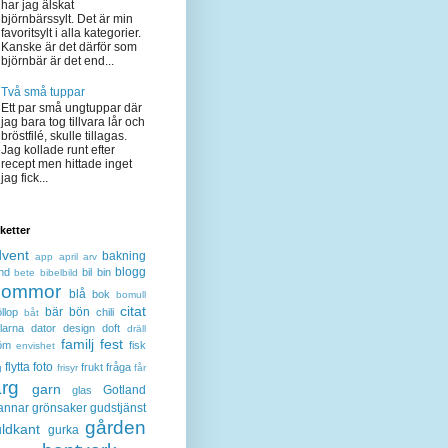
har jag älskat
björnbärssylt. Det är min
favoritsylt i alla kategorier.
Kanske är det därför som
björnbär är det end...
Två små tuppar
Ett par små ungtuppar där
jag bara tog tillvara lår och
bröstfilé, skulle tillagas.
Jag kollade runt efter
recept men hittade inget
jag fick...
iketter
dvent
bakning
app
april
arv
blogg
nd
bil
bin
bete
bibelbild
lommor
blå
bok
bomull
citat
bär
bön
llop
chili
båt
larna
dator
design
doft
dräll
familj
fest
öm
fisk
envishet
flytta
foto
frukt
fråga
g
frisyr
får
ärg
garn
Gotland
glas
annar
grönsaker
gudstjänst
gården
ldkant
gurka