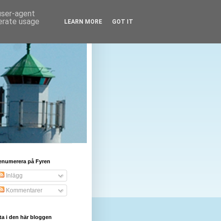
 user-agent
nerate usage
LEARN MORE
GOT IT
enumerera på Fyren
Inlägg
Kommentarer
ta i den här bloggen