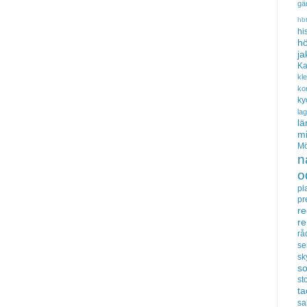
gä
hb
hi
hö
ja
Ka
kl
ko
ky
la
lä
m
Mö
n
o
pl
pr
re
r
rå
se
sk
s
sto
t
sa