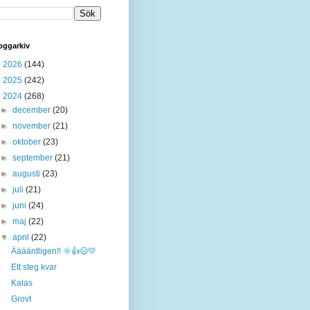
oggarkiv
►
2026
(144)
►
2025
(242)
▼
2024
(268)
►
december
(20)
►
november
(21)
►
oktober
(23)
►
september
(21)
►
augusti
(23)
►
juli
(21)
►
juni
(24)
►
maj
(22)
▼
april
(22)
Ääääntligen!! 🌞👍😄💛
Ett steg kvar
Kalas
Grovt