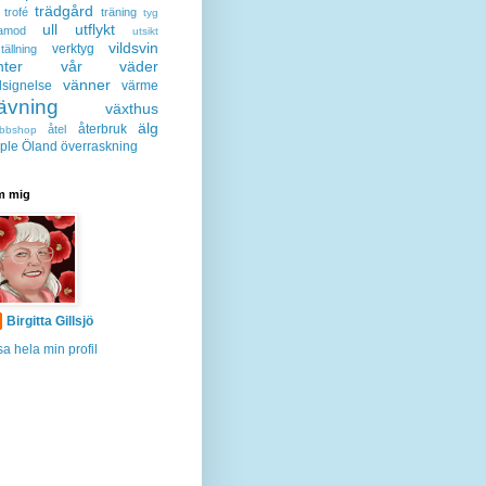
trädgård
trofé
träning
tyg
ull
utflykt
lamod
utsikt
vildsvin
verktyg
tällning
nter
vår
väder
vänner
lsignelse
värme
ävning
växthus
älg
återbruk
åtel
bbshop
ple
Öland
överraskning
 mig
Birgitta Gillsjö
sa hela min profil