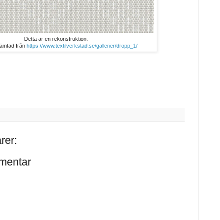
Detta är en rekonstruktion.
hämtad från
https://www.textilverkstad.se/gallerier/dropp_1/
rer:
mentar