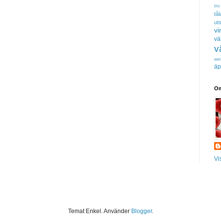
tro
tå
uts
vi
vä
v
we
äp
Om
Vi
Temat Enkel. Använder
Blogger
.