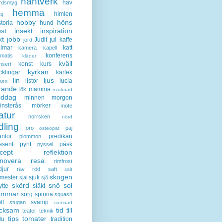
hantverk
hav
rdsmyg
hemma
himlen
tq
hobby
höns
storia
hund
st
insekt
inspiration
kt
jobb
jul
Judit
kaffe
jord
lmar
katt
kamera
kapell
konferens
ematis
kläder
kväll
konst
kurs
nsert
kyrkan
cklingar
kärlek
lin
ljus
listor
lucia
gom
rande
mamma
lök
marknad
iddag
minnen
morgon
nsterås
mörker
möte
atur
norrsken
nörd
dling
oro
paj
osteopat
antor
predikan
plommon
esent
pynt
påsk
pyssel
cept
reflektion
enovera
resa
rimfrost
djur
räv
röd
saft
salt
skogen
mester
sjuk
sjal
sjö
skörd
snö
sol
ytte
släkt
ommar
sorg
spinna
squash
lt
svamp
stugan
sömnad
acksam
tid
till
teater
teknik
tips
tomater
lu
tradition