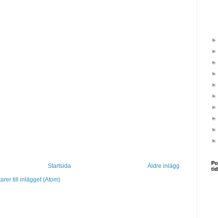
Po
Startsida
Äldre inlägg
ti
er till inlägget (Atom)