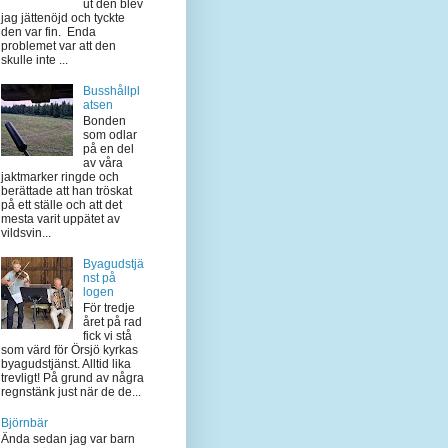
ut den blev
jag jättenöjd och tyckte
den var fin. Enda
problemet var att den
skulle inte ...
Busshållpl
atsen
Bonden
som odlar
på en del
av våra
jaktmarker ringde och
berättade att han tröskat
på ett ställe och att det
mesta varit uppätet av
vildsvin...
Byagudstjä
nst på
logen
För tredje
året på rad
fick vi stå
som värd för Örsjö kyrkas
byagudstjänst. Alltid lika
trevligt! På grund av några
regnstänk just när de de...
Björnbär
Ända sedan jag var barn