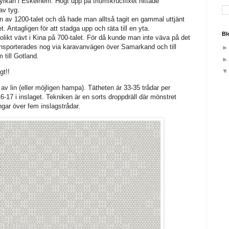
rkan i Eskelhem. Högt upp på triumfkrucifixet hittade
av tyg.
 av 1200-talet och då hade man alltså tagit en gammal uttjänt
t. Antagligen för att stadga upp och räta till en yta.
Bl
likt vävt i Kina på 700-talet. För då kunde man inte väva på det
ransporterades nog via karavanvägen över Samarkand och till
 till Gotland.
igt!!
av lin (eller möjligen hampa). Tätheten är 33-35 trådar per
6-17 i inslaget. Tekniken är en sorts droppdräll där mönstret
ngar över fem inslagstrådar.