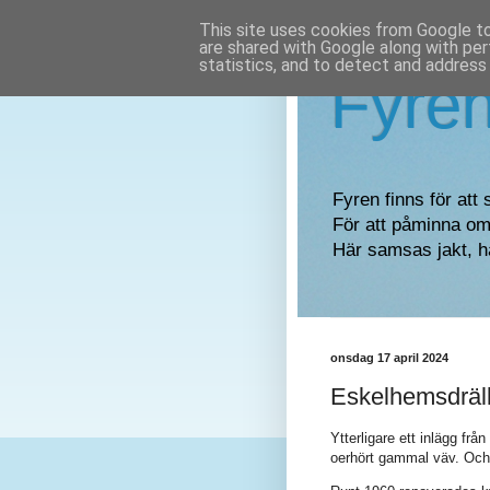
This site uses cookies from Google to 
are shared with Google along with per
statistics, and to detect and address
Fyre
Fyren finns för att 
För att påminna om 
Här samsas jakt, h
onsdag 17 april 2024
Eskelhemsdräl
Ytterligare ett inlägg fr
oerhört gammal väv. Och 