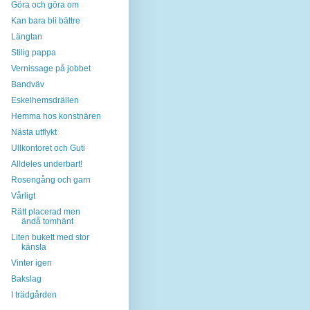
Göra och göra om
Kan bara bli bättre
Längtan
Stilig pappa
Vernissage på jobbet
Bandväv
Eskelhemsdrällen
Hemma hos konstnären
Nästa utflykt
Ullkontoret och Guti
Alldeles underbart!
Rosengång och garn
Vårligt
Rätt placerad men
ändå tomhänt
Liten bukett med stor
känsla
Vinter igen
Bakslag
I trädgården