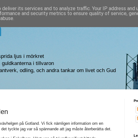
deliver its services and to analyze traffic. Your IP address and
formance and security metrics to ensure quality of service, ge
 abuse.
n
sprida ljus i mörkret
guldkanterna i tillvaron
antverk, odling, och andra tankar om livet och Gud
Pr
len
ån vävhelgen på Gotland. Vi fick nämligen information om en
det tyckte jag var så spännande att jag måste återberätta det.
Le