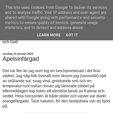
This site uses cookies from Google to deliver its services
Fyren
and to analyze traffic. Your IP address and user-agent are
shared with Google along with performance and security
metrics to ensure quality of service, generate usage
Fyren finns för att sprida ljus i mörkret
statistics, and to detect and address abuse.
För att påminna om guldkanterna i tillvaron
LEARN MORE
GOT IT
Här samsas jakt, hantverk, odling, och andra tankar om livet
och Gud
onsdag 10 januari 2024
Apelsinfärgad
Det var fler än jag som tog en lunchpromenad i det fina
vädret. Jag såg folk överallt som liksom jag (sannolikt) njöt
av strålande sol, svag vind, gnistrande snö och en
temperatur runt nollan. Innan jag lämnade jobbet på
eftermiddagen tog solen ett storstilat farväl av Kalmar och
slottet. Hela horisonten åt både söder och väster var starkt
orangefärgade. Tack naturen, för den fantastiska vyn du bjöd
på.