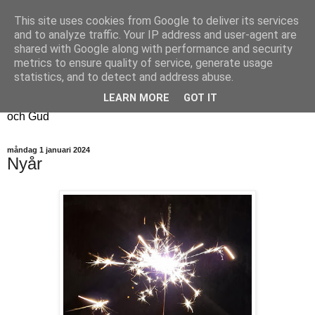
This site uses cookies from Google to deliver its services
Fyren
and to analyze traffic. Your IP address and user-agent are
shared with Google along with performance and security
metrics to ensure quality of service, generate usage
Fyren finns för att sprida ljus i mörkret
statistics, and to detect and address abuse.
För att påminna om guldkanterna i tillvaron
LEARN MORE
GOT IT
Här samsas jakt, hantverk, odling, och andra tankar om livet
och Gud
måndag 1 januari 2024
Nyår