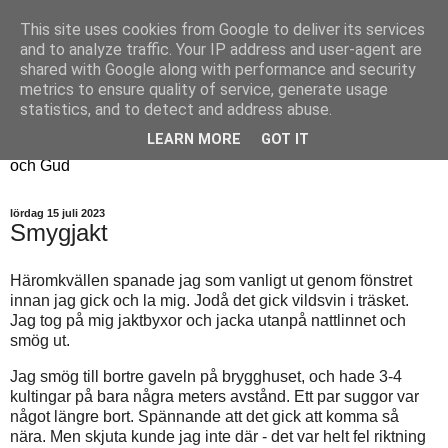
This site uses cookies from Google to deliver its services
Fyren
and to analyze traffic. Your IP address and user-agent are
shared with Google along with performance and security
metrics to ensure quality of service, generate usage
Fyren finns för att sprida ljus i mörkret
statistics, and to detect and address abuse.
För att påminna om guldkanterna i tillvaron
LEARN MORE
GOT IT
Här samsas jakt, hantverk, odling, och andra tankar om livet
och Gud
lördag 15 juli 2023
Smygjakt
Häromkvällen spanade jag som vanligt ut genom fönstret
innan jag gick och la mig. Jodå det gick vildsvin i träsket.
Jag tog på mig jaktbyxor och jacka utanpå nattlinnet och
smög ut.
Jag smög till bortre gaveln på brygghuset, och hade 3-4
kultingar på bara några meters avstånd. Ett par suggor var
något längre bort. Spännande att det gick att komma så
nära. Men skjuta kunde jag inte där - det var helt fel riktning