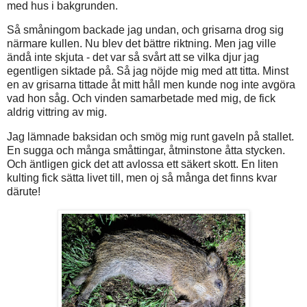
med hus i bakgrunden.
Så småningom backade jag undan, och grisarna drog sig
närmare kullen. Nu blev det bättre riktning. Men jag ville
ändå inte skjuta - det var så svårt att se vilka djur jag
egentligen siktade på. Så jag nöjde mig med att titta. Minst
en av grisarna tittade åt mitt håll men kunde nog inte avgöra
vad hon såg. Och vinden samarbetade med mig, de fick
aldrig vittring av mig.
Jag lämnade baksidan och smög mig runt gaveln på stallet.
En sugga och många småttingar, åtminstone åtta stycken.
Och äntligen gick det att avlossa ett säkert skott. En liten
kulting fick sätta livet till, men oj så många det finns kvar
därute!