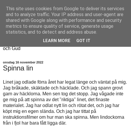
This site uses cookies from Google to deliver its services
Fyren
and to analyze traffic. Your IP address and user-agent are
shared with Google along with performance and security
metrics to ensure quality of service, generate usage
Fyren finns för att sprida ljus i mörkret
statistics, and to detect and address abuse.
För att påminna om guldkanterna i tillvaron
LEARN MORE
GOT IT
Här samsas jakt, hantverk, odling, och andra tankar om livet
och Gud
onsdag 16 november 2022
Spinna lin
Linet jag odlade förra året har legat länge och väntat på mig.
Jag bråkade, skäktade och häcklade. Och jag spann grovt
garn av häcklorna. Men sen tog det stopp. Jag vågade inte
ge mig på att spinna av det "riktiga" linet, det finaste
materialet. Jag har odlat nytt lin och rötat det, och jag har
köpt mig en egen slända. Och jag har tittat på
instruktionsfilmer om hur man ska spinna. Men lindockorna
från i fjol har bara fått ligga där.