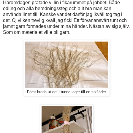
Häromdagen pratade vi lin i fikarummet på jobbet. Både
odling och alla beredningssteg och allt bra man kan
använda linet till. Kanske var det därför jag ikväll tog tag i
det. Oj vilken trevlig kväll jag fick! Ett förvånansvärt tunt och
jämnt garn formades under mina händer. Nästan av sig själv.
Som om materialet ville bli garn.
Först breda ut det i tunna lager till en solfjäder