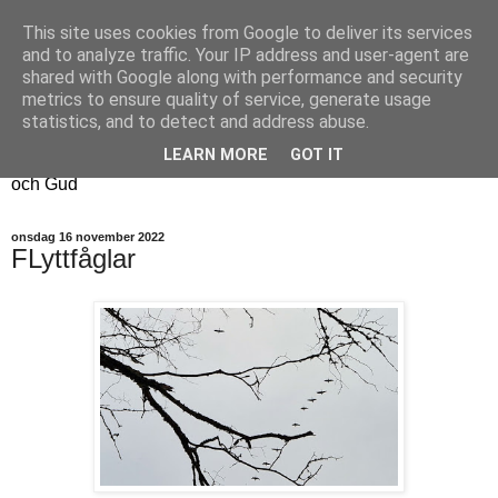
This site uses cookies from Google to deliver its services
Fyren
and to analyze traffic. Your IP address and user-agent are
shared with Google along with performance and security
metrics to ensure quality of service, generate usage
Fyren finns för att sprida ljus i mörkret
statistics, and to detect and address abuse.
För att påminna om guldkanterna i tillvaron
LEARN MORE
GOT IT
Här samsas jakt, hantverk, odling, och andra tankar om livet
och Gud
onsdag 16 november 2022
FLyttfåglar