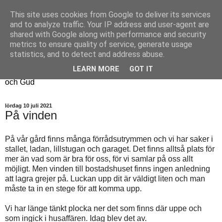
This site uses cookies from Google to deliver its services
Fyren
and to analyze traffic. Your IP address and user-agent are
shared with Google along with performance and security
metrics to ensure quality of service, generate usage
Fyren finns för att sprida ljus i mörkret
statistics, and to detect and address abuse.
För att påminna om guldkanterna i tillvaron
LEARN MORE
GOT IT
Här samsas jakt, hantverk, odling, och andra tankar om livet
och Gud
lördag 10 juli 2021
På vinden
På vår gård finns många förrådsutrymmen och vi har saker i
stallet, ladan, lillstugan och garaget. Det finns alltså plats för
mer än vad som är bra för oss, för vi samlar på oss allt
möjligt. Men vinden till bostadshuset finns ingen anledning
att lagra grejer på. Luckan upp dit är väldigt liten och man
måste ta in en stege för att komma upp.
Vi har länge tänkt plocka ner det som finns där uppe och
som ingick i husaffären. Idag blev det av.