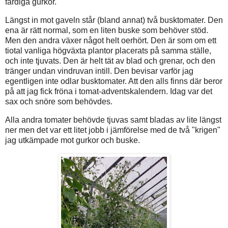
färdiga gurkor.
Längst in mot gaveln står (bland annat) två busktomater. Den
ena är rätt normal, som en liten buske som behöver stöd.
Men den andra växer något helt oerhört. Den är som om ett
tiotal vanliga högväxta plantor placerats på samma ställe,
och inte tjuvats. Den är helt tät av blad och grenar, och den
tränger undan vindruvan intill. Den bevisar varför jag
egentligen inte odlar busktomater. Att den alls finns där beror
på att jag fick fröna i tomat-adventskalendern. Idag var det
sax och snöre som behövdes.
Alla andra tomater behövde tjuvas samt bladas av lite längst
ner men det var ett litet jobb i jämförelse med de två "krigen"
jag utkämpade mot gurkor och buske.