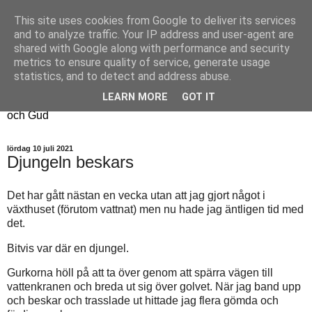
This site uses cookies from Google to deliver its services
Fyren
and to analyze traffic. Your IP address and user-agent are
shared with Google along with performance and security
metrics to ensure quality of service, generate usage
Fyren finns för att sprida ljus i mörkret
statistics, and to detect and address abuse.
För att påminna om guldkanterna i tillvaron
LEARN MORE
GOT IT
Här samsas jakt, hantverk, odling, och andra tankar om livet
och Gud
lördag 10 juli 2021
Djungeln beskars
Det har gått nästan en vecka utan att jag gjort något i
växthuset (förutom vattnat) men nu hade jag äntligen tid med
det.
Bitvis var där en djungel.
Gurkorna höll på att ta över genom att spärra vägen till
vattenkranen och breda ut sig över golvet. När jag band upp
och beskar och trasslade ut hittade jag flera gömda och