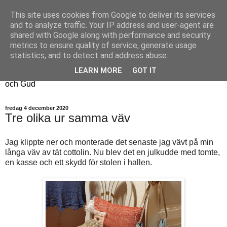
This site uses cookies from Google to deliver its services
Fyren
and to analyze traffic. Your IP address and user-agent are
shared with Google along with performance and security
metrics to ensure quality of service, generate usage
Fyren finns för att sprida ljus i mörkret
statistics, and to detect and address abuse.
För att påminna om guldkanterna i tillvaron
LEARN MORE
GOT IT
Här samsas jakt, hantverk, odling, och andra tankar om livet
och Gud
fredag 4 december 2020
Tre olika ur samma väv
Jag klippte ner och monterade det senaste jag vävt på min
långa väv av tät cottolin. Nu blev det en julkudde med tomte,
en kasse och ett skydd för stolen i hallen.