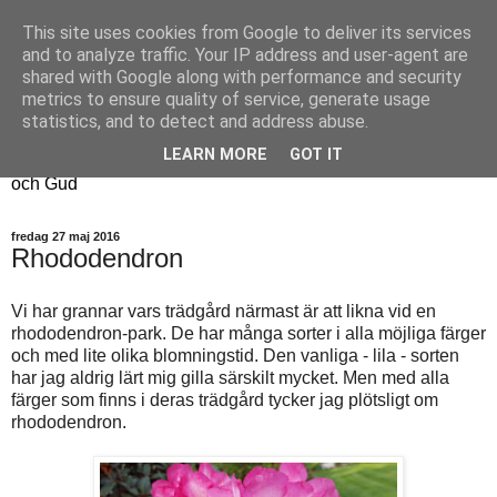
This site uses cookies from Google to deliver its services
Fyren
and to analyze traffic. Your IP address and user-agent are
shared with Google along with performance and security
metrics to ensure quality of service, generate usage
Fyren finns för att sprida ljus i mörkret
statistics, and to detect and address abuse.
För att påminna om guldkanterna i tillvaron
LEARN MORE
GOT IT
Här samsas jakt, hantverk, odling, och andra tankar om livet
och Gud
fredag 27 maj 2016
Rhododendron
Vi har grannar vars trädgård närmast är att likna vid en
rhododendron-park. De har många sorter i alla möjliga färger
och med lite olika blomningstid. Den vanliga - lila - sorten
har jag aldrig lärt mig gilla särskilt mycket. Men med alla
färger som finns i deras trädgård tycker jag plötsligt om
rhododendron.