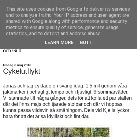
This site uses cookies from Google to deliver its services
Fyren
and to analyze traffic. Your IP address and user-agent are
shared with Google along with performance and security
metrics to ensure quality of service, generate usage
Fyren finns för att sprida ljus i mörkret
statistics, and to detect and address abuse.
För att påminna om guldkanterna i tillvaron
LEARN MORE
GOT IT
Här samsas jakt, hantverk, odling, och andra tankar om livet
och Gud
fredag 6 maj 2016
Cykelutflykt
Jonas och jag cyklade en sväng idag. 1,5 mil genom våra
jaktmarker i behagligt tempo och i ljuvligt försommarväder.
Vi stannade till några gånger, dels för att kolla ett par ställen
där det finns majs och tjärade stolpar och där vi hoppas
kunna passa vildsvin så småningom. Dels vid Kjells lyckor
bara för att det är så idylliskt och fint där.