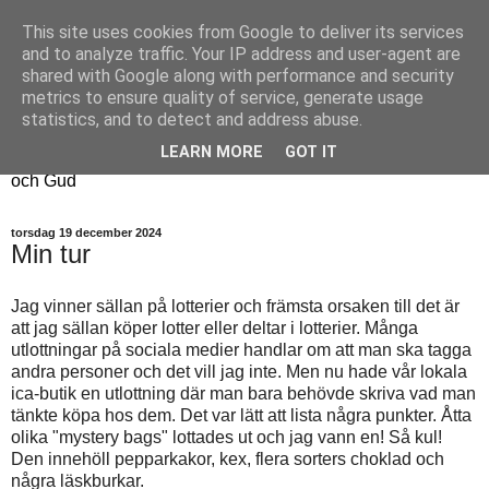
This site uses cookies from Google to deliver its services
Fyren
and to analyze traffic. Your IP address and user-agent are
shared with Google along with performance and security
metrics to ensure quality of service, generate usage
Fyren finns för att sprida ljus i mörkret
statistics, and to detect and address abuse.
För att påminna om guldkanterna i tillvaron
LEARN MORE
GOT IT
Här samsas jakt, hantverk, odling, och andra tankar om livet
och Gud
torsdag 19 december 2024
Min tur
Jag vinner sällan på lotterier och främsta orsaken till det är
att jag sällan köper lotter eller deltar i lotterier. Många
utlottningar på sociala medier handlar om att man ska tagga
andra personer och det vill jag inte. Men nu hade vår lokala
ica-butik en utlottning där man bara behövde skriva vad man
tänkte köpa hos dem. Det var lätt att lista några punkter. Åtta
olika "mystery bags" lottades ut och jag vann en! Så kul!
Den innehöll pepparkakor, kex, flera sorters choklad och
några läskburkar.