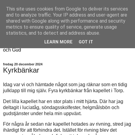
This site uses cookies from Google to deliver its services
Fyren
and to analyze traffic. Your IP address and user-agent are
shared with Google along with performance and security
metrics to ensure quality of service, generate usage
Fyren finns för att sprida ljus i mörkret
statistics, and to detect and address abuse.
För att påminna om guldkanterna i tillvaron
LEARN MORE
GOT IT
Här samsas jakt, hantverk, odling, och andra tankar om livet
och Gud
fredag 20 december 2024
Kyrkbänkar
Idag var vi och hämtade något som jag räknar som en tidig
julklapp till mig själv. Fyra kyrkbänkar från kapellet i Torp.
Det lilla kapellet har en stor plats i mitt hjärta. Där har jag
deltagit i luciatåg, söndagsskolfester, helgmålsbön och
gudstjänster under hela min uppväxt.
För några år sedan när kapellet hotades av rivning, stred jag
ihärdigt för att förhindra det. Istället för rivning blev det