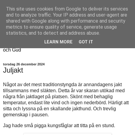
This site uses cookies from Google to deliver its services
Fyren
and to analyze traffic. Your IP address and user-agent are
shared with Google along with performance and security
metrics to ensure quality of service, generate usage
Fyren finns för att sprida ljus i mörkret
statistics, and to detect and address abuse.
För att påminna om guldkanterna i tillvaron
LEARN MORE
GOT IT
Här samsas jakt, hantverk, odling, och andra tankar om livet
och Gud
torsdag 26 december 2024
Juljakt
Något av det mest traditionstyngda är annandagens jakt
tillsammans med släkten. Detta år var skaran utökad med
några från jaktlaget på platsen. Skönt med behaglig
temperatur, endast lite vind och ingen nederbörd. Härligt att
sitta och lyssna på en skallande jakthund. Och trevlig
gemenskap i pausen.
Jag hade små pigga kungsfåglar att titta på en stund.