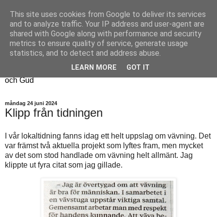
This site uses cookies from Google to deliver its services
Fyren
and to analyze traffic. Your IP address and user-agent are
shared with Google along with performance and security
metrics to ensure quality of service, generate usage
Fyren finns för att sprida ljus i mörkret
statistics, and to detect and address abuse.
För att påminna om guldkanterna i tillvaron
LEARN MORE
GOT IT
Här samsas jakt, hantverk, odling, och andra tankar om livet
och Gud
måndag 24 juni 2024
Klipp från tidningen
I vår lokaltidning fanns idag ett helt uppslag om vävning. Det
var främst två aktuella projekt som lyftes fram, men mycket
av det som stod handlade om vävning helt allmänt. Jag
klippte ut fyra citat som jag gillade.