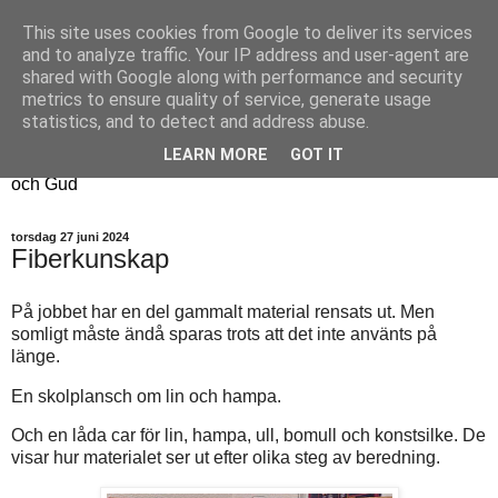
This site uses cookies from Google to deliver its services
Fyren
and to analyze traffic. Your IP address and user-agent are
shared with Google along with performance and security
metrics to ensure quality of service, generate usage
Fyren finns för att sprida ljus i mörkret
statistics, and to detect and address abuse.
För att påminna om guldkanterna i tillvaron
LEARN MORE
GOT IT
Här samsas jakt, hantverk, odling, och andra tankar om livet
och Gud
torsdag 27 juni 2024
Fiberkunskap
På jobbet har en del gammalt material rensats ut. Men
somligt måste ändå sparas trots att det inte använts på
länge.
En skolplansch om lin och hampa.
Och en låda car för lin, hampa, ull, bomull och konstsilke. De
visar hur materialet ser ut efter olika steg av beredning.