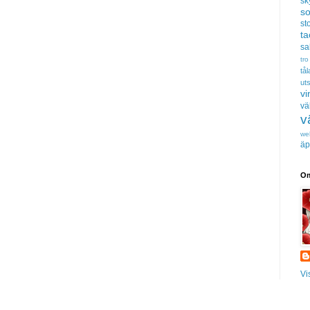
sk
s
sto
t
sa
tro
tå
uts
vi
vä
v
we
äp
Om
Vi