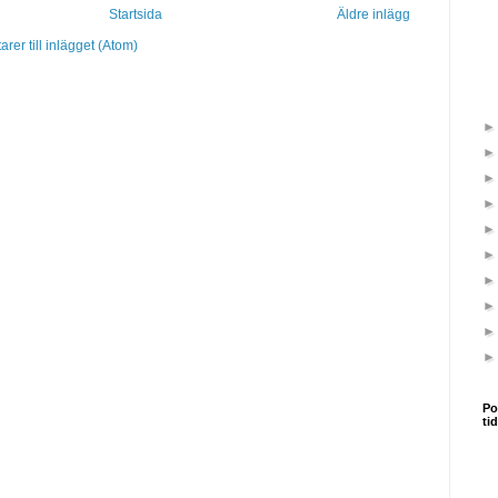
Startsida
Äldre inlägg
er till inlägget (Atom)
Po
ti