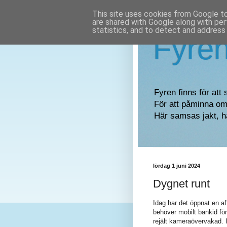
This site uses cookies from Google to 
are shared with Google along with per
statistics, and to detect and address
Fyre
Fyren finns för att 
För att påminna om 
Här samsas jakt, h
lördag 1 juni 2024
Dygnet runt
Idag har det öppnat en af
behöver mobilt bankid för
rejält kameraövervakad. 