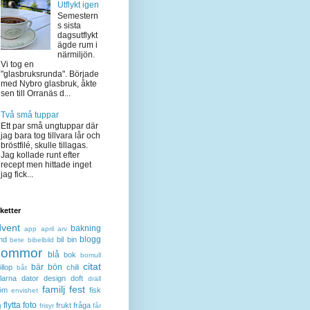
Utflykt igen
Semestern
s sista
dagsutflykt
ägde rum i
närmiljön.
Vi tog en
"glasbruksrunda". Började
med Nybro glasbruk, åkte
sen till Orranäs d...
Två små tuppar
Ett par små ungtuppar där
jag bara tog tillvara lår och
bröstfilé, skulle tillagas.
Jag kollade runt efter
recept men hittade inget
jag fick...
iketter
dvent
bakning
app
april
arv
blogg
nd
bil
bin
bete
bibelbild
lommor
blå
bok
bomull
citat
bär
bön
llop
chili
båt
larna
dator
design
doft
dräll
familj
fest
öm
fisk
envishet
flytta
foto
frukt
fråga
g
frisyr
får