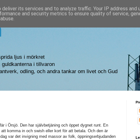
deliver its services and to analyze traffic. Your IP address and
formance and security metrics to ensure quality of service, ge
 abuse.
n
sprida ljus i mörkret
guldkanterna i tillvaron
antverk, odling, och andra tankar om livet och Gud
Pr
fär i Örsjö. Den har självbetjäning och öppet dygnet runt. En
 att komma in och swish eller kort för att betala. Och den är
Idag var det invigning med massor av folk, öppningserbjudanden
Le