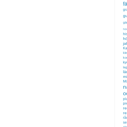
f
gr
gu
gä
hb
hi
hö
ja
Ka
kl
ko
ky
la
lä
m
Mö
n
o
pl
pr
re
r
rå
se