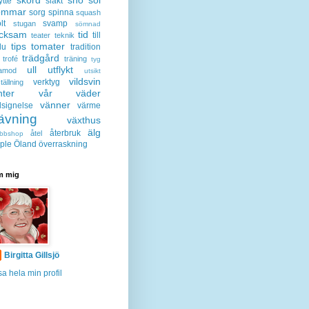
ytte
släkt
ommar
sorg
spinna
squash
lt
svamp
stugan
sömnad
acksam
tid
till
teater
teknik
tips
tomater
lu
tradition
trädgård
trofé
träning
tyg
ull
utflykt
lamod
utsikt
vildsvin
verktyg
tällning
nter
vår
väder
vänner
lsignelse
värme
ävning
växthus
älg
återbruk
åtel
bbshop
ple
Öland
överraskning
 mig
Birgitta Gillsjö
sa hela min profil