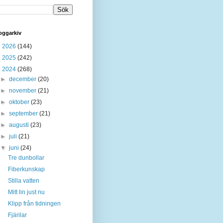
oggarkiv
►
2026
(144)
►
2025
(242)
▼
2024
(268)
►
december
(20)
►
november
(21)
►
oktober
(23)
►
september
(21)
►
augusti
(23)
►
juli
(21)
▼
juni
(24)
Tre dunbollar
Fiberkunskap
Stilla vatten
Mitt lin just nu
Klipp från tidningen
Fjärilar