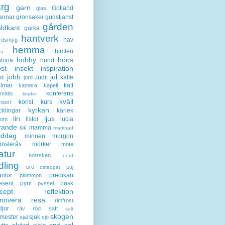
ärg
garn
Gotland
glas
annar
grönsaker
gudstjänst
gården
ldkant
gurka
hantverk
hav
rdsmyg
hemma
himlen
tq
hobby
höns
storia
hund
st
insekt
inspiration
kt
jobb
jul
Judit
kaffe
jord
lmar
katt
kamera
kapell
konferens
ematis
kläder
kväll
konst
kurs
nsert
kyrkan
cklingar
kärlek
lin
ljus
listor
lucia
gom
rande
mamma
lök
marknad
iddag
minnen
morgon
nsterås
mörker
möte
atur
norrsken
nörd
dling
oro
paj
osteopat
antor
predikan
plommon
esent
pynt
påsk
pyssel
cept
reflektion
enovera
resa
rimfrost
djur
räv
röd
saft
salt
skogen
mester
sjuk
sjal
sjö
skörd
snö
sol