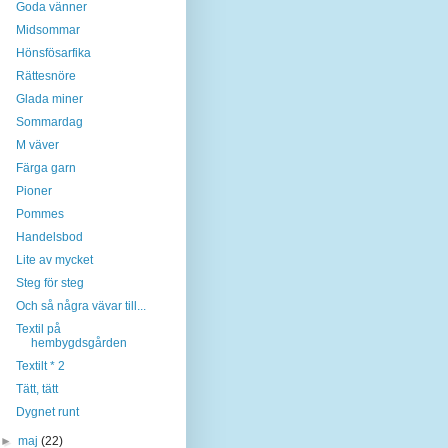
Goda vänner
Midsommar
Hönsfösarfika
Rättesnöre
Glada miner
Sommardag
M väver
Färga garn
Pioner
Pommes
Handelsbod
Lite av mycket
Steg för steg
Och så några vävar till...
Textil på
hembygdsgården
Textilt * 2
Tätt, tätt
Dygnet runt
►
maj
(22)