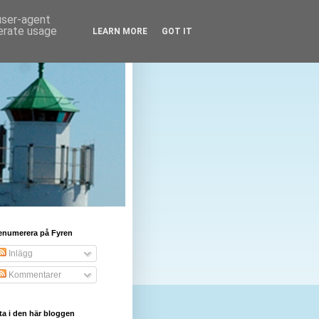
 user-agent
nerate usage
LEARN MORE
GOT IT
enumerera på Fyren
Inlägg
Kommentarer
ta i den här bloggen