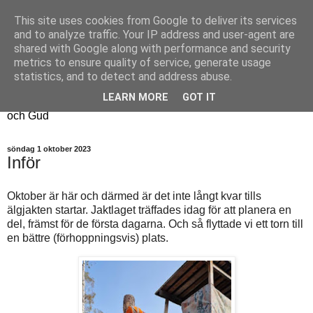
This site uses cookies from Google to deliver its services
Fyren
and to analyze traffic. Your IP address and user-agent are
shared with Google along with performance and security
metrics to ensure quality of service, generate usage
Fyren finns för att sprida ljus i mörkret
statistics, and to detect and address abuse.
För att påminna om guldkanterna i tillvaron
LEARN MORE
GOT IT
Här samsas jakt, hantverk, odling, och andra tankar om livet
och Gud
söndag 1 oktober 2023
Inför
Oktober är här och därmed är det inte långt kvar tills
älgjakten startar. Jaktlaget träffades idag för att planera en
del, främst för de första dagarna. Och så flyttade vi ett torn till
en bättre (förhoppningsvis) plats.