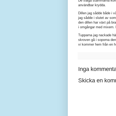
De träiga stammarna komme
användbar krydda.
Dillen jag sådde både i v
jag sådde i slutet av som
den dillen har växt på br
i omgångar med mixern. 
Tupparna jag nackade här
skroven gå i soporna den
vi kommer hem från en h
Inga kommenta
Skicka en kom