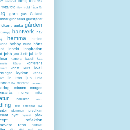
familj
fest
öm
fisk
envishet
flytta
foto
frukt
fråga
g
frisyr
får
ärg
garn
Gotland
glas
annar
grönsaker
gudstjänst
gården
ldkant
gurka
hantverk
hav
rdsmyg
hemma
himlen
tq
hobby
höns
storia
hund
st
insekt
inspiration
kt
jobb
jul
Judit
kaffe
jord
lmar
katt
kamera
kapell
konferens
ematis
kläder
kväll
konst
kurs
nsert
kyrkan
cklingar
kärlek
lin
ljus
listor
lucia
gom
rande
mamma
lök
marknad
iddag
minnen
morgon
nsterås
mörker
möte
atur
norrsken
nörd
dling
oro
paj
osteopat
antor
predikan
plommon
esent
pynt
påsk
pyssel
cept
reflektion
enovera
resa
rimfrost
djur
räv
röd
saft
salt