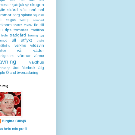
skogen
mester
sjuk
sjal
sjö
skörd
snö
sol
ytte
släkt
ommar
sorg
spinna
squash
lt
svamp
stugan
sömnad
acksam
tid
till
teater
teknik
tips
tomater
lu
tradition
trädgård
trofé
träning
tyg
ull
utflykt
lamod
utsikt
vildsvin
verktyg
tällning
nter
vår
väder
vänner
lsignelse
värme
ävning
växthus
älg
återbruk
åtel
bbshop
ple
Öland
överraskning
 mig
Birgitta Gillsjö
sa hela min profil