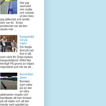
När jag
vävt klart
min matta
och rullade
ut den blev
jag jättenöjd och tyckte
den var fin. Enda
problemet var att den
skulle inte ...
Byagudstjä
nst på
logen
För tredje
året på rad
fick vi stå
som värd för Örsjö kyrkas
byagudstjänst. Alltid lika
trevligt! På grund av några
regnstänk just när de de...
Busshållpl
atsen
Bonden
som odlar
på en del
av våra
jaktmarker ringde och
berättade att han tröskat
på ett ställe och att det
mesta varit uppätet av