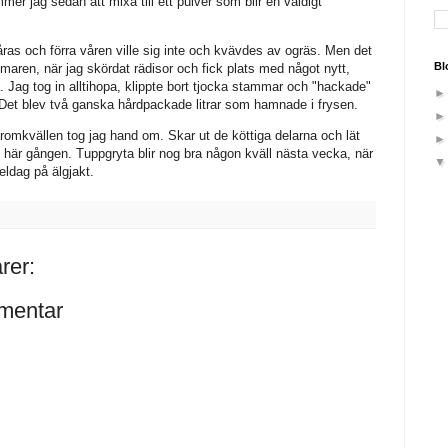
r jag sedan att mixa till ett pulver som blir en väldigt
åras och förra våren ville sig inte och kvävdes av ogräs. Men det
Bl
maren, när jag skördat rädisor och fick plats med något nytt,
a. Jag tog in alltihopa, klippte bort tjocka stammar och "hackade"
Det blev två ganska hårdpackade litrar som hamnade i frysen.
omkvällen tog jag hand om. Skar ut de köttiga delarna och lät
 här gången. Tuppgryta blir nog bra någon kväll nästa vecka, när
eldag på älgjakt.
rer:
mentar