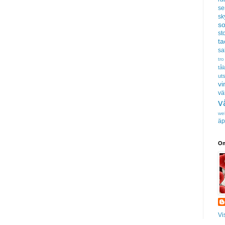
se
sk
s
sto
t
sa
tro
tå
uts
vi
vä
v
we
äp
Om
Vi