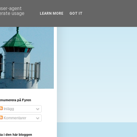
 user-agent
nerate usage
LEARN MORE
GOT IT
enumerera på Fyren
Inlägg
Kommentarer
ta i den här bloggen