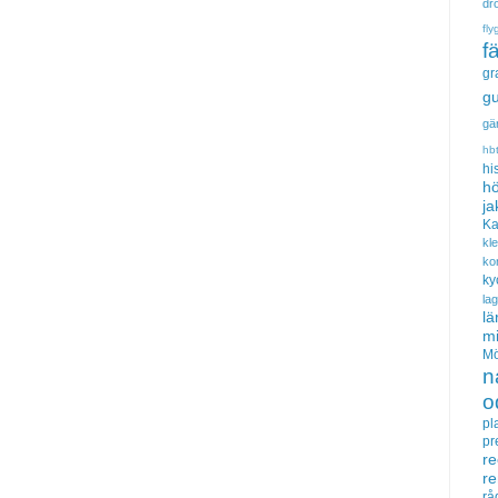
dr
fly
f
gr
gu
gä
hb
hi
hö
ja
Ka
kl
ko
ky
la
lä
m
Mö
n
o
pl
pr
re
r
rå