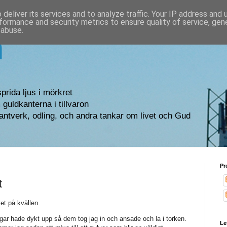
deliver its services and to analyze traffic. Your IP address and
formance and security metrics to ensure quality of service, ge
 abuse.
n
sprida ljus i mörkret
guldkanterna i tillvaron
antverk, odling, och andra tankar om livet och Gud
Pr
t
ket på kvällen.
lingar hade dykt upp så dem tog jag in och ansade och la i torken.
Le