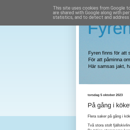
This site uses cookies from Google to 
are shared with Google along with per
statistics, and to detect and address
Fyre
Fyren finns för att 
För att påminna om 
Här samsas jakt, h
torsdag 5 oktober 2023
På gång i köke
Flera saker på gång i kö
Två stora stolt fjällskiv