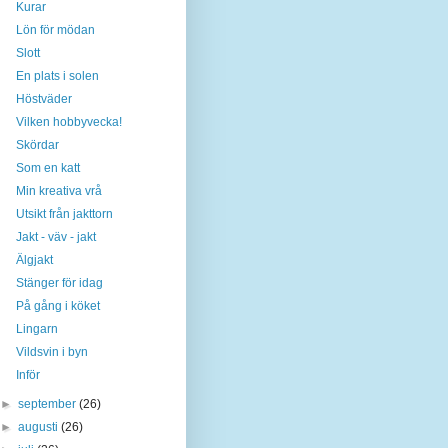
Kurar
Lön för mödan
Slott
En plats i solen
Höstväder
Vilken hobbyvecka!
Skördar
Som en katt
Min kreativa vrå
Utsikt från jakttorn
Jakt - väv - jakt
Älgjakt
Stänger för idag
På gång i köket
Lingarn
Vildsvin i byn
Inför
►
september
(26)
►
augusti
(26)