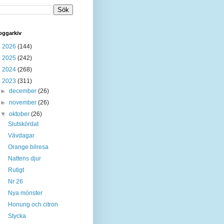
oggarkiv
►
2026
(144)
►
2025
(242)
►
2024
(268)
▼
2023
(311)
►
december
(26)
►
november
(26)
▼
oktober
(26)
Slutskördat
Vävdagar
Orange bilresa
Nattens djur
Rutigt
Nr 26
Nya mönster
Honung och citron
Stycka