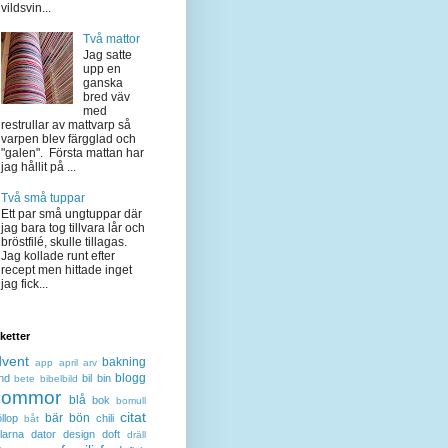
vildsvin...
Två mattor
Jag satte
upp en
ganska
bred väv
med
restrullar av mattvarp så
varpen blev färgglad och
"galen". Första mattan har
jag hållit på ...
Två små tuppar
Ett par små ungtuppar där
jag bara tog tillvara lår och
bröstfilé, skulle tillagas.
Jag kollade runt efter
recept men hittade inget
jag fick...
iketter
dvent
bakning
app
april
arv
blogg
nd
bil
bin
bete
bibelbild
lommor
blå
bok
bomull
citat
bär
bön
llop
chili
båt
larna
dator
design
doft
dräll