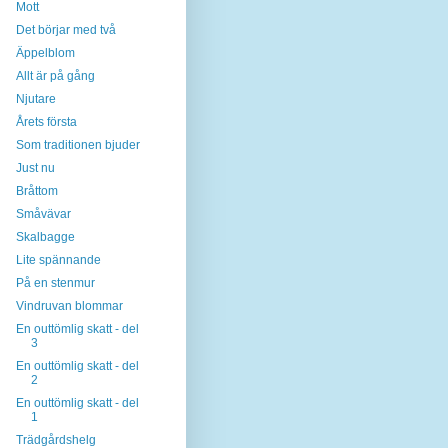
Mott
Det börjar med två
Äppelblom
Allt är på gång
Njutare
Årets första
Som traditionen bjuder
Just nu
Bråttom
Småvävar
Skalbagge
Lite spännande
På en stenmur
Vindruvan blommar
En outtömlig skatt - del
3
En outtömlig skatt - del
2
En outtömlig skatt - del
1
Trädgårdshelg