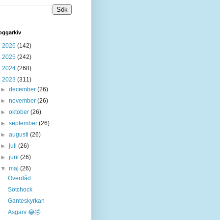
oggarkiv
►
2026
(142)
►
2025
(242)
►
2024
(268)
▼
2023
(311)
►
december
(26)
►
november
(26)
►
oktober
(26)
►
september
(26)
►
augusti
(26)
►
juli
(26)
►
juni
(26)
▼
maj
(26)
Överdåd
Sötchock
Ganteskyrkan
Asgarv 😂🤣