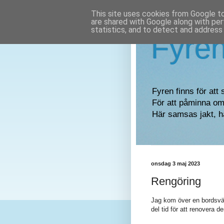
This site uses cookies from Google to 
are shared with Google along with per
statistics, and to detect and address
Fyre
Fyren finns för att 
För att påminna om 
Här samsas jakt, h
onsdag 3 maj 2023
Rengöring
Jag kom över en bordsvävs
del tid för att renovera d