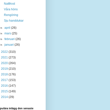
Nattfrost
Våra höns
Rengöring
Sju handdukar
►
april
(26)
►
mars
(25)
►
februari
(26)
►
januari
(26)
►
2022
(310)
►
2021
(273)
►
2020
(264)
►
2019
(210)
►
2018
(176)
►
2017
(153)
►
2016
(147)
►
2015
(149)
►
2014
(29)
pulära inlägg den senaste