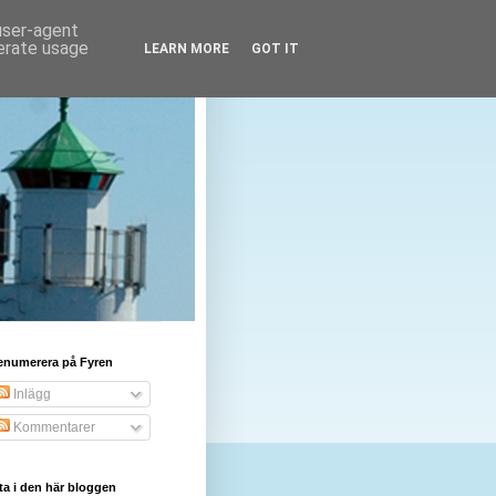
 user-agent
nerate usage
LEARN MORE
GOT IT
enumerera på Fyren
Inlägg
Kommentarer
ta i den här bloggen