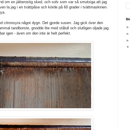
and om en jätterostig sked, och solv som var så smutsiga att jag
lven la jag i en tvättpåse och körde på 60 grader i tvättmaskinen.
ya.
Bl
ed citronsyra något dygn. Det gjorde susen. Jag gick över den
mal tandborste, gnodde lite med stålull och slutligen oljade jag
ar igen - även om den inte är helt perfekt.