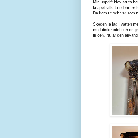
Min uppgift blev att ta h
knappt ville ta i dem. So
De kom ut och var som n
Skeden la jag i vatten m
med diskmedel och en gam
in den. Nu är den användb