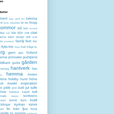
den
iketter
dvent
bakning
app
april
arv
blogg
nd
bil
bin
bete
bibelbild
lommor
blå
bok
bomull
citat
bär
bön
llop
chili
båt
larna
dator
design
doft
dräll
familj
fest
öm
fisk
envishet
flytta
foto
frukt
fråga
g
frisyr
får
ärg
garn
Gotland
glas
annar
grönsaker
gudstjänst
gården
ldkant
gurka
hantverk
hav
rdsmyg
hemma
himlen
tq
hobby
höns
storia
hund
st
insekt
inspiration
kt
jobb
jul
Judit
kaffe
jord
lmar
katt
kamera
kapell
konferens
ematis
kläder
kväll
konst
kurs
nsert
kyrkan
cklingar
kärlek
lin
ljus
listor
lucia
gom
rande
mamma
lök
marknad