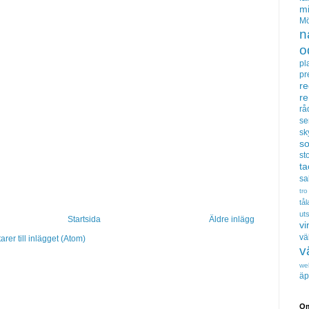
m
Mö
n
o
pl
pr
re
r
rå
se
sk
s
sto
t
sa
tro
tå
uts
Startsida
Äldre inlägg
vi
vä
er till inlägget (Atom)
v
we
äp
Om