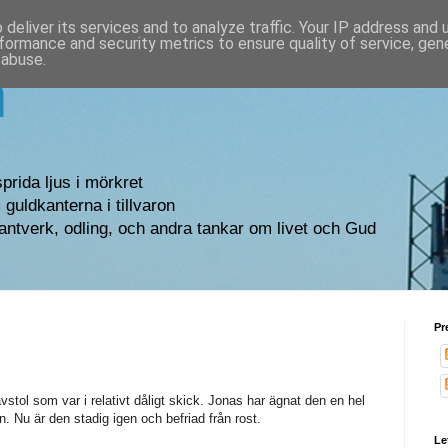
deliver its services and to analyze traffic. Your IP address and
formance and security metrics to ensure quality of service, ge
 abuse.
n
sprida ljus i mörkret
guldkanterna i tillvaron
antverk, odling, och andra tankar om livet och Gud
Pr
tol som var i relativt dåligt skick. Jonas har ägnat den en hel
en. Nu är den stadig igen och befriad från rost.
Le