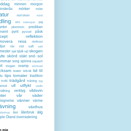
iddag
minnen
morgon
nsterås
mörker
möte
atur
norrsken
nörd
dling
oro
paj
osteopat
antor
predikan
plommon
esent
pynt
påsk
pyssel
cept
reflektion
enovera
resa
rimfrost
djur
räv
röd
saft
salt
skogen
mester
sjuk
sjal
sjö
skörd
snö
sol
ytte
släkt
ommar
sorg
spinna
squash
lt
svamp
stugan
sömnad
acksam
tid
till
teater
teknik
tips
tomater
lu
tradition
trädgård
trofé
träning
tyg
ull
utflykt
lamod
utsikt
vildsvin
verktyg
tällning
nter
vår
väder
vänner
lsignelse
värme
ävning
växthus
älg
återbruk
åtel
bbshop
ple
Öland
överraskning
 mig