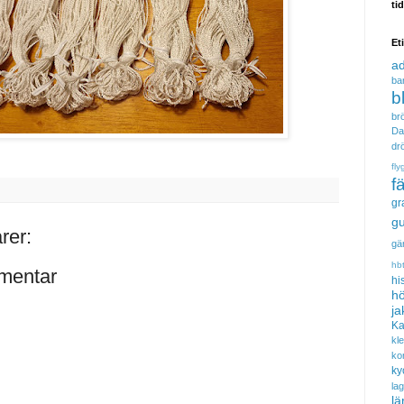
ti
Et
a
ba
b
brö
Da
dr
fly
f
gr
gu
rer:
gä
hb
mentar
hi
hö
ja
Ka
kl
ko
ky
la
lä