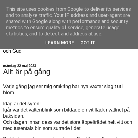
This site uses cookies from Google to deliver its services
Fyren
and to analyze traffic. Your IP address and user-agent are
shared with Google along with performance and security
metrics to ensure quality of service, generate usage
Fyren finns för att sprida ljus i mörkret
statistics, and to detect and address abuse.
För att påminna om guldkanterna i tillvaron
LEARN MORE
GOT IT
Här samsas jakt, hantverk, odling, och andra tankar om livet
och Gud
måndag 22 maj 2023
Allt är på gång
Varje gång jag ser mig omkring har nya växter slagit ut i
blom.
Idag är det syren!
Igår var det vattenblink som bildade en vit fläck i vattnet på
baksidan.
Och dagen innan dess var det stora äppelträdet helt vitt och
med tusentals bin som surrade i det.