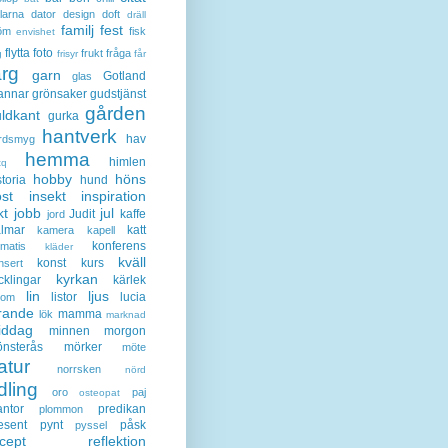
larna
dator
design
doft
dräll
familj
fest
öm
fisk
envishet
flytta
foto
frukt
fråga
g
frisyr
får
ärg
garn
Gotland
glas
annar
grönsaker
gudstjänst
gården
ldkant
gurka
hantverk
hav
rdsmyg
hemma
himlen
tq
hobby
höns
storia
hund
st
insekt
inspiration
kt
jobb
jul
Judit
kaffe
jord
lmar
katt
kamera
kapell
konferens
ematis
kläder
kväll
konst
kurs
nsert
kyrkan
cklingar
kärlek
lin
ljus
listor
lucia
gom
rande
mamma
lök
marknad
iddag
minnen
morgon
nsterås
mörker
möte
atur
norrsken
nörd
dling
oro
paj
osteopat
antor
predikan
plommon
esent
pynt
påsk
pyssel
cept
reflektion