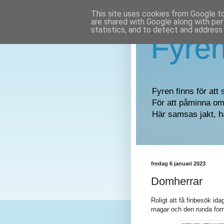
This site uses cookies from Google to 
are shared with Google along with per
statistics, and to detect and address
Fyre
Fyren finns för att 
För att påminna om 
Här samsas jakt, h
fredag 6 januari 2023
Domherrar
Roligt att få finbesök id
magar och den runda for