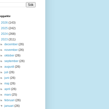
oggarkiv
►
2026
(143)
►
2025
(242)
►
2024
(268)
▼
2023
(311)
►
december
(26)
►
november
(26)
►
oktober
(26)
►
september
(26)
►
augusti
(26)
►
juli
(26)
►
juni
(26)
►
maj
(26)
►
april
(26)
►
mars
(25)
►
februari
(26)
▼
januari
(26)