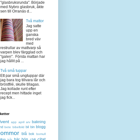
"glasbruksrunda". Började
med Nybro glasbruk, åkte
sen till Orranäs d...
Två mattor
Jag satte
upp en
ganska
bred väv
med
restrullar av mattvarp så
varpen blev färgglad och
"galen". Första mattan har
jag hållit på ...
Två små tuppar
Ett par små ungtuppar där
jag bara tog tillvara lår och
bröstfilé, skulle tillagas.
Jag kollade runt efter
recept men hittade inget
jag fick...
iketter
dvent
bakning
app
april
arv
blogg
nd
bil
bin
bete
bibelbild
lommor
blå
bok
bomull
citat
bär
bön
llop
chili
båt