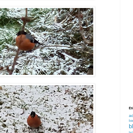
Et
a
ba
b
brö