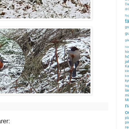
Da
dr
fly
f
gr
gu
gä
hb
hi
hö
ja
Ka
kl
ko
ky
la
lä
m
Mö
n
o
pl
rer:
pr
re