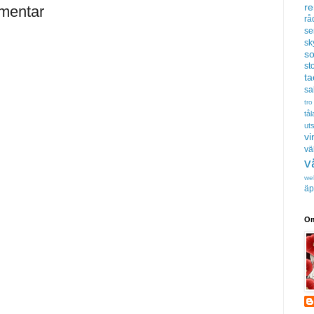
r
mentar
rå
se
sk
s
sto
t
sa
tro
tå
uts
vi
vä
v
we
äp
Om