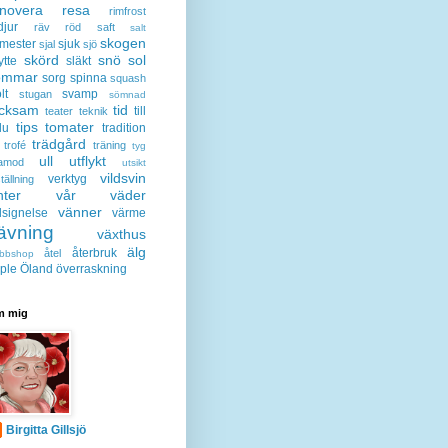
enovera
resa
rimfrost
djur
räv
röd
saft
salt
skogen
mester
sjuk
sjal
sjö
skörd
snö
sol
ytte
släkt
ommar
sorg
spinna
squash
lt
svamp
stugan
sömnad
acksam
tid
till
teater
teknik
tips
tomater
lu
tradition
trädgård
trofé
träning
tyg
ull
utflykt
lamod
utsikt
vildsvin
verktyg
tällning
nter
vår
väder
vänner
lsignelse
värme
ävning
växthus
älg
återbruk
åtel
bbshop
ple
Öland
överraskning
 mig
Birgitta Gillsjö