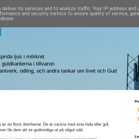
deliver its services and to analyze traffic. Your IP address and
formance and security metrics to ensure quality of service, ge
 abuse.
n
sprida ljus i mörkret
guldkanterna i tillvaron
antverk, odling, och andra tankar om livet och Gud
Pr
ag av en flock domherrar. De är vackra med sina röda eller grå
men får dem att se godmodiga ut på något sätt.
Le