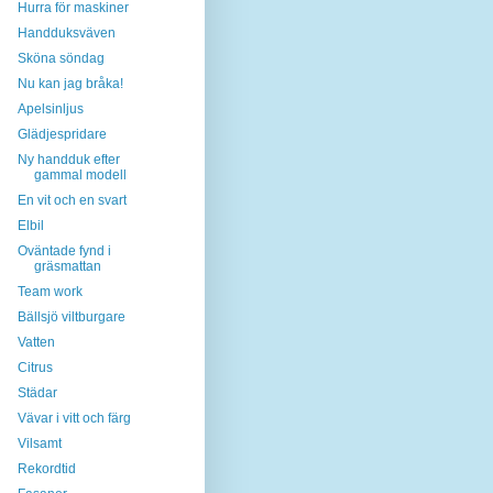
Hurra för maskiner
Handduksväven
Sköna söndag
Nu kan jag bråka!
Apelsinljus
Glädjespridare
Ny handduk efter
gammal modell
En vit och en svart
Elbil
Oväntade fynd i
gräsmattan
Team work
Bällsjö viltburgare
Vatten
Citrus
Städar
Vävar i vitt och färg
Vilsamt
Rekordtid