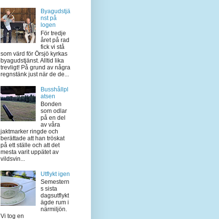
Byagudstjä
nst på
logen
För tredje
året på rad
fick vi stå
som värd för Örsjö kyrkas
byagudstjänst. Alltid lika
trevligt! På grund av några
regnstänk just när de de...
Busshållpl
atsen
Bonden
som odlar
på en del
av våra
jaktmarker ringde och
berättade att han tröskat
på ett ställe och att det
mesta varit uppätet av
vildsvin...
Utflykt igen
Semestern
s sista
dagsutflykt
ägde rum i
närmiljön.
Vi tog en