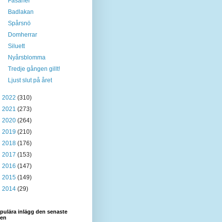
Fasaner
Badlakan
Spårsnö
Domherrar
Siluett
Nyårsblomma
Tredje gången gillt!
Ljust slut på året
►
2022
(310)
►
2021
(273)
►
2020
(264)
►
2019
(210)
►
2018
(176)
►
2017
(153)
►
2016
(147)
►
2015
(149)
►
2014
(29)
pulära inlägg den senaste
den