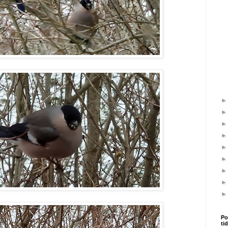
Po
ti