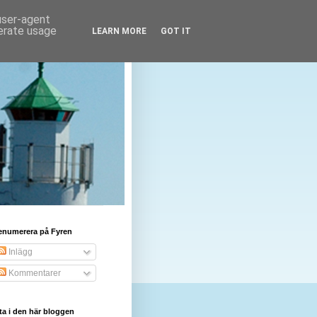
 user-agent
nerate usage
LEARN MORE
GOT IT
enumerera på Fyren
Inlägg
Kommentarer
ta i den här bloggen