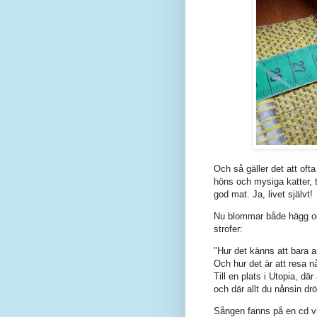
Och så gäller det att oft
höns och mysiga katter, t
god mat. Ja, livet självt!
Nu blommar både hägg och
strofer:
"Hur det känns att bara a
Och hur det är att resa n
Till en plats i Utopia, dä
och där allt du nånsin dr
Sången fanns på en cd vi 