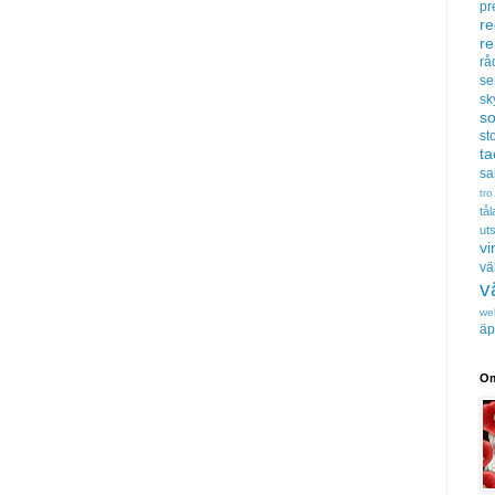
pr
re
r
rå
se
sk
s
sto
t
sa
tro
tå
uts
vi
vä
v
we
äp
Om