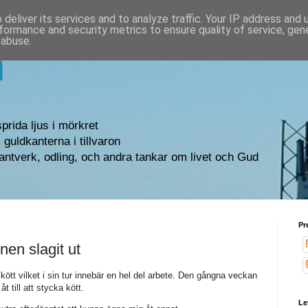
deliver its services and to analyze traffic. Your IP address and
formance and security metrics to ensure quality of service, ge
 abuse.
n
sprida ljus i mörkret
guldkanterna i tillvaron
antverk, odling, och andra tankar om livet och Gud
Pr
nen slagit ut
kött vilket i sin tur innebär en hel del arbete. Den gångna veckan
åt till att stycka kött.
Le