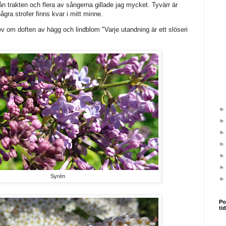
rån trakten och flera av sångerna gillade jag mycket. Tyvärr är
gra strofer finns kvar i mitt minne.
v om doften av hägg och lindblom "Varje utandning är ett slöseri
Syrén
Po
ti