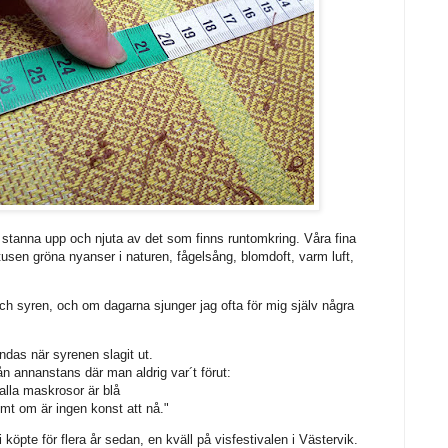
a stanna upp och njuta av det som finns runtomkring. Våra fina
usen gröna nyanser i naturen, fågelsång, blomdoft, varm luft,
 syren, och om dagarna sjunger jag ofta för mig själv några
ndas när syrenen slagit ut.
ån annanstans där man aldrig var´t förut:
r alla maskrosor är blå
ömt om är ingen konst att nå."
köpte för flera år sedan, en kväll på visfestivalen i Västervik.