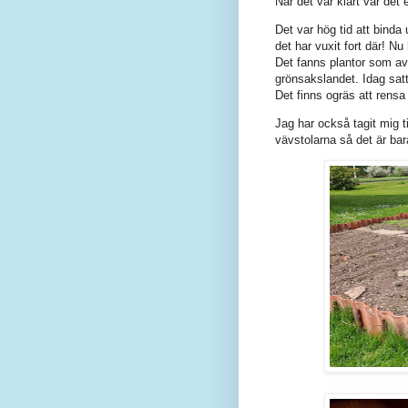
När det var klart var det
Det var hög tid att binda
det har vuxit fort där! 
Det fanns plantor som av
grönsakslandet. Idag satt
Det finns ogräs att rensa
Jag har också tagit mig ti
vävstolarna så det är bar