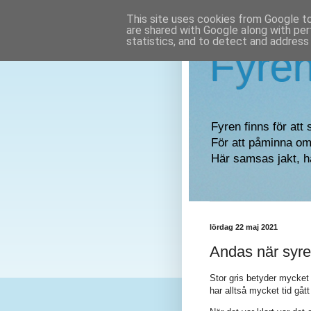
This site uses cookies from Google to 
are shared with Google along with per
statistics, and to detect and address
Fyre
Fyren finns för att 
För att påminna om 
Här samsas jakt, h
lördag 22 maj 2021
Andas när syre
Stor gris betyder mycket 
har alltså mycket tid gått 