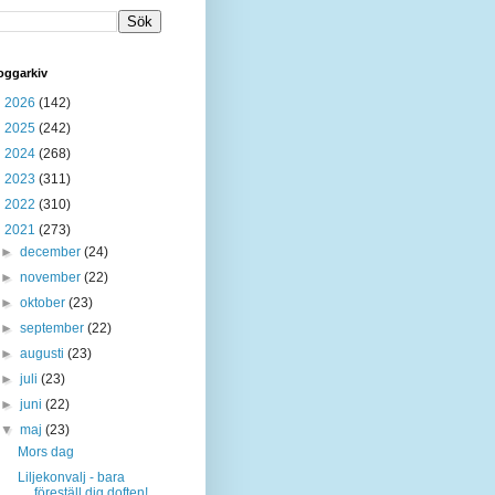
oggarkiv
►
2026
(142)
►
2025
(242)
►
2024
(268)
►
2023
(311)
►
2022
(310)
▼
2021
(273)
►
december
(24)
►
november
(22)
►
oktober
(23)
►
september
(22)
►
augusti
(23)
►
juli
(23)
►
juni
(22)
▼
maj
(23)
Mors dag
Liljekonvalj - bara
föreställ dig doften!