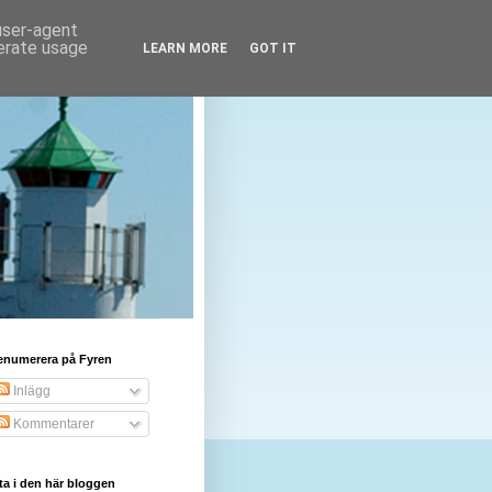
 user-agent
nerate usage
LEARN MORE
GOT IT
enumerera på Fyren
Inlägg
Kommentarer
ta i den här bloggen