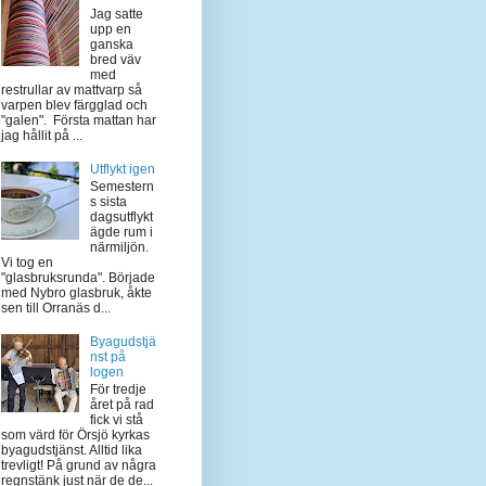
Jag satte
upp en
ganska
bred väv
med
restrullar av mattvarp så
varpen blev färgglad och
"galen". Första mattan har
jag hållit på ...
Utflykt igen
Semestern
s sista
dagsutflykt
ägde rum i
närmiljön.
Vi tog en
"glasbruksrunda". Började
med Nybro glasbruk, åkte
sen till Orranäs d...
Byagudstjä
nst på
logen
För tredje
året på rad
fick vi stå
som värd för Örsjö kyrkas
byagudstjänst. Alltid lika
trevligt! På grund av några
regnstänk just när de de...