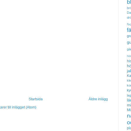
b
brö
Da
dr
fly
f
gr
gu
gä
hb
hi
hö
ja
Ka
kl
ko
ky
la
Startsida
Äldre inlägg
lä
m
er till inlägget (Atom)
Mö
n
o
pl