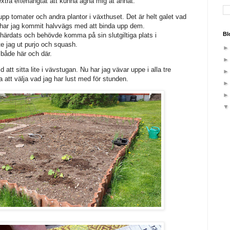
 extra efterlängtat att kunna ägna mig åt annat.
 upp tomater och andra plantor i växthuset. Det är helt galet vad
Nu har jag kommit halvvägs med att binda upp dem.
Bl
härdats och behövde komma på sin slutgiltiga plats i
e jag ut purjo och squash.
 både här och där.
d att sitta lite i vävstugan. Nu har jag vävar uppe i alla tre
a att välja vad jag har lust med för stunden.