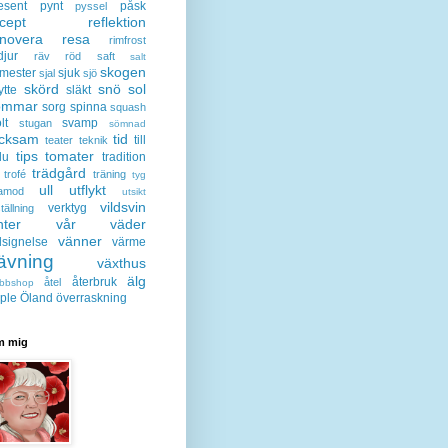
esent
pynt
påsk
pyssel
cept
reflektion
enovera
resa
rimfrost
djur
räv
röd
saft
salt
skogen
mester
sjuk
sjal
sjö
skörd
snö
sol
ytte
släkt
ommar
sorg
spinna
squash
lt
svamp
stugan
sömnad
acksam
tid
till
teater
teknik
tips
tomater
lu
tradition
trädgård
trofé
träning
tyg
ull
utflykt
lamod
utsikt
vildsvin
verktyg
tällning
nter
vår
väder
vänner
lsignelse
värme
ävning
växthus
älg
återbruk
åtel
bbshop
ple
Öland
överraskning
 mig