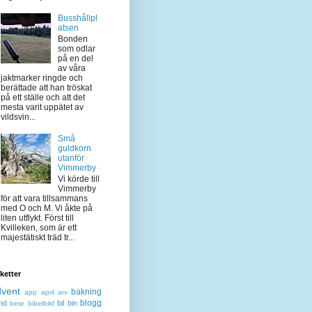
Busshållpl
atsen
Bonden
som odlar
på en del
av våra
jaktmarker ringde och
berättade att han tröskat
på ett ställe och att det
mesta varit uppätet av
vildsvin...
Små
guldkorn
utanför
Vimmerby
Vi körde till
Vimmerby
för att vara tillsammans
med O och M. Vi åkte på
liten utflykt. Först till
Kvilleken, som är ett
majestätiskt träd tr...
iketter
dvent
bakning
app
april
arv
blogg
nd
bil
bin
bete
bibelbild