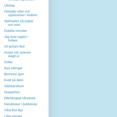
Utedag
Ombytta roller och
upplevelser i kvällen
Skillnaden på pojkar
och män
Dubbla mönster
Jag anar ugglor i
holken
20-grisars-fest
Andas när syrenen
slagit ut
Dofter
Nya odlingar
Blommor igen
Kväll på åteln
Slånbärsblom
Glaspärlan
Efterlängtad vårvärme
Handdukar i dubbelväv
Våra fina djur
Liten vävstol