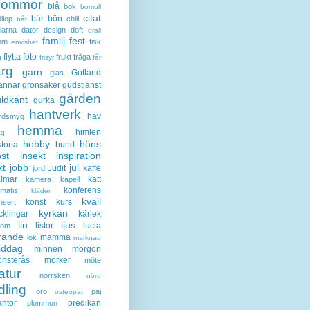
lommor
blå
bok
bomull
citat
bär
bön
llop
chili
båt
larna
dator
design
doft
dräll
familj
fest
öm
fisk
envishet
flytta
foto
frukt
fråga
g
frisyr
får
ärg
garn
Gotland
glas
annar
grönsaker
gudstjänst
gården
ldkant
gurka
hantverk
hav
rdsmyg
hemma
himlen
tq
hobby
höns
storia
hund
st
insekt
inspiration
kt
jobb
jul
Judit
kaffe
jord
lmar
katt
kamera
kapell
konferens
ematis
kläder
kväll
konst
kurs
nsert
kyrkan
cklingar
kärlek
lin
ljus
listor
lucia
gom
rande
mamma
lök
marknad
iddag
minnen
morgon
nsterås
mörker
möte
atur
norrsken
nörd
dling
oro
paj
osteopat
antor
predikan
plommon