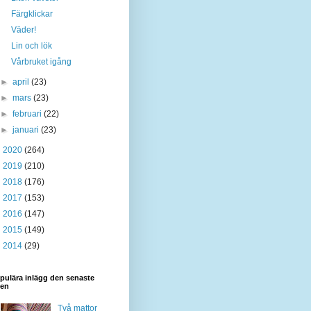
Färgklickar
Väder!
Lin och lök
Vårbruket igång
►
april
(23)
►
mars
(23)
►
februari
(22)
►
januari
(23)
►
2020
(264)
►
2019
(210)
►
2018
(176)
►
2017
(153)
►
2016
(147)
►
2015
(149)
►
2014
(29)
pulära inlägg den senaste
den
Två mattor