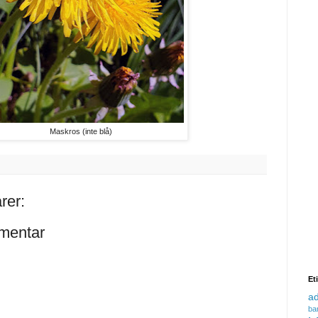
Maskros (inte blå)
rer:
mentar
Et
a
ba