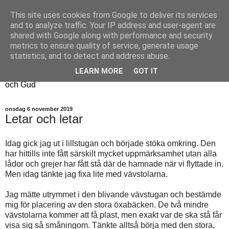
This site uses cookies from Google to deliver its services
Fyren
and to analyze traffic. Your IP address and user-agent are
shared with Google along with performance and security
metrics to ensure quality of service, generate usage
Fyren finns för att sprida ljus i mörkret
statistics, and to detect and address abuse.
För att påminna om guldkanterna i tillvaron
LEARN MORE
GOT IT
Här samsas jakt, hantverk, odling, och andra tankar om livet
och Gud
onsdag 6 november 2019
Letar och letar
Idag gick jag ut i lillstugan och började stöka omkring. Den
har hittills inte fått särskilt mycket uppmärksamhet utan alla
lådor och grejer har fått stå där de hamnade när vi flyttade in.
Men idag tänkte jag fixa lite med vävstolarna.
Jag mätte utrymmet i den blivande vävstugan och bestämde
mig för placering av den stora öxabäcken. De två mindre
vävstolarna kommer att få plast, men exakt var de ska stå får
visa sig så småningom. Tänkte alltså börja med den stora,