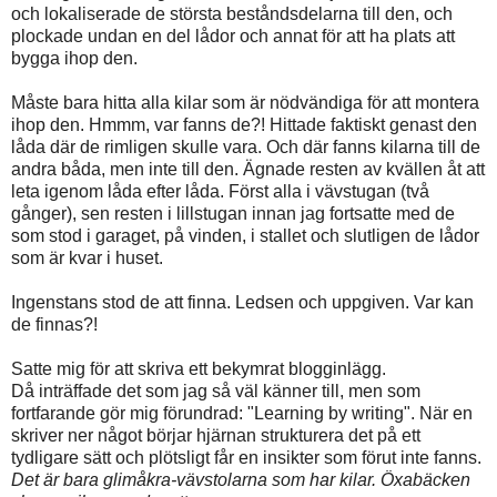
och lokaliserade de största beståndsdelarna till den, och
plockade undan en del lådor och annat för att ha plats att
bygga ihop den.
Måste bara hitta alla kilar som är nödvändiga för att montera
ihop den. Hmmm, var fanns de?! Hittade faktiskt genast den
låda där de rimligen skulle vara. Och där fanns kilarna till de
andra båda, men inte till den. Ägnade resten av kvällen åt att
leta igenom låda efter låda. Först alla i vävstugan (två
gånger), sen resten i lillstugan innan jag fortsatte med de
som stod i garaget, på vinden, i stallet och slutligen de lådor
som är kvar i huset.
Ingenstans stod de att finna. Ledsen och uppgiven. Var kan
de finnas?!
Satte mig för att skriva ett bekymrat blogginlägg.
Då inträffade det som jag så väl känner till, men som
fortfarande gör mig förundrad: "Learning by writing". När en
skriver ner något börjar hjärnan strukturera det på ett
tydligare sätt och plötsligt får en insikter som förut inte fanns.
Det är bara glimåkra-vävstolarna som har kilar. Öxabäcken