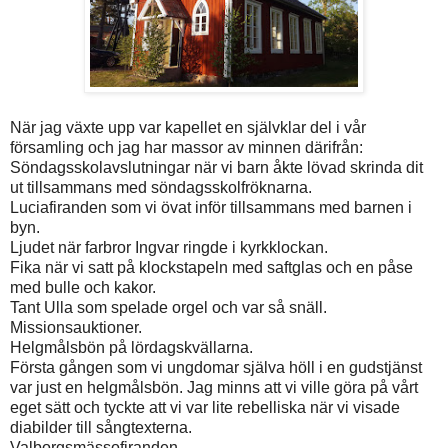
När jag växte upp var kapellet en självklar del i vår
församling och jag har massor av minnen därifrån:
Söndagsskolavslutningar när vi barn åkte lövad skrinda dit
ut tillsammans med söndagsskolfröknarna.
Luciafiranden som vi övat inför tillsammans med barnen i
byn.
Ljudet när farbror Ingvar ringde i kyrkklockan.
Fika när vi satt på klockstapeln med saftglas och en påse
med bulle och kakor.
Tant Ulla som spelade orgel och var så snäll.
Missionsauktioner.
Helgmålsbön på lördagskvällarna.
Första gången som vi ungdomar själva höll i en gudstjänst
var just en helgmålsbön. Jag minns att vi ville göra på vårt
eget sätt och tyckte att vi var lite rebelliska när vi visade
diabilder till sångtexterna.
Valborgsmässofiranden.