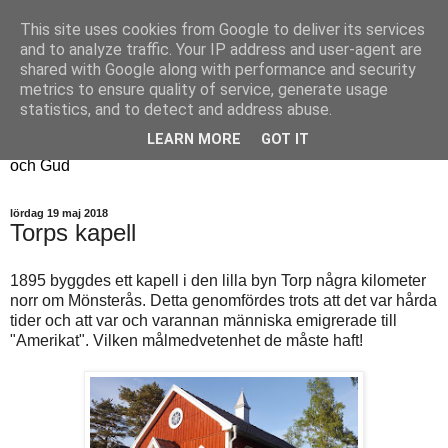
This site uses cookies from Google to deliver its services
Fyren
and to analyze traffic. Your IP address and user-agent are
shared with Google along with performance and security
metrics to ensure quality of service, generate usage
Fyren finns för att sprida ljus i mörkret
statistics, and to detect and address abuse.
För att påminna om guldkanterna i tillvaron
LEARN MORE
GOT IT
Här samsas jakt, hantverk, odling, och andra tankar om livet
och Gud
lördag 19 maj 2018
Torps kapell
1895 byggdes ett kapell i den lilla byn Torp några kilometer
norr om Mönsterås. Detta genomfördes trots att det var hårda
tider och att var och varannan människa emigrerade till
"Amerikat". Vilken målmedvetenhet de måste haft!