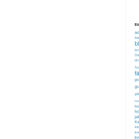
Et
a
ba
b
brö
Da
dr
fly
f
gr
gu
gä
hb
hi
hö
ja
Ka
kl
ko
ky