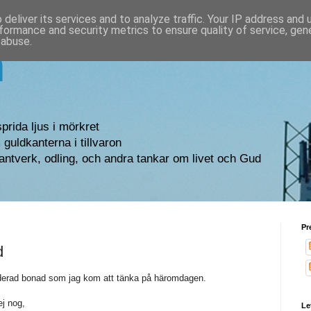
deliver its services and to analyze traffic. Your IP address and
formance and security metrics to ensure quality of service, ge
 abuse.
n
sprida ljus i mörkret
guldkanterna i tillvaron
antverk, odling, och andra tankar om livet och Gud
Pr
d
erad bonad som jag kom att tänka på häromdagen.
ej nog,
Le