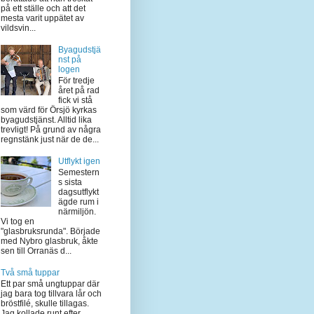
på ett ställe och att det
mesta varit uppätet av
vildsvin...
Byagudstjä
nst på
logen
För tredje
året på rad
fick vi stå
som värd för Örsjö kyrkas
byagudstjänst. Alltid lika
trevligt! På grund av några
regnstänk just när de de...
Utflykt igen
Semestern
s sista
dagsutflykt
ägde rum i
närmiljön.
Vi tog en
"glasbruksrunda". Började
med Nybro glasbruk, åkte
sen till Orranäs d...
Två små tuppar
Ett par små ungtuppar där
jag bara tog tillvara lår och
bröstfilé, skulle tillagas.
Jag kollade runt efter