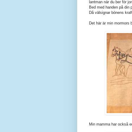
lantman när du ber för jo
Bed med handen på din p
Då välsignar bönens kraf
Det här är min mormors 
Min mamma har också en.