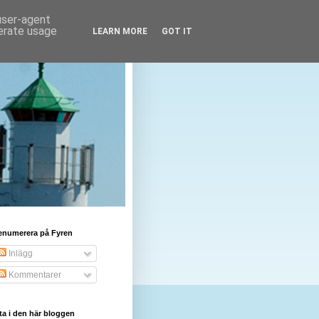
 user-agent
nerate usage
LEARN MORE
GOT IT
enumerera på Fyren
Inlägg
Kommentarer
ta i den här bloggen