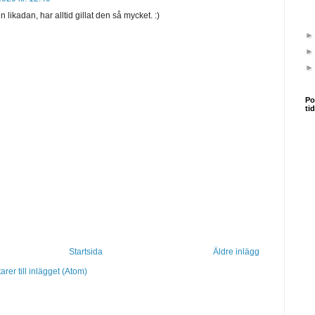
 likadan, har alltid gillat den så mycket. :)
Po
ti
Startsida
Äldre inlägg
er till inlägget (Atom)