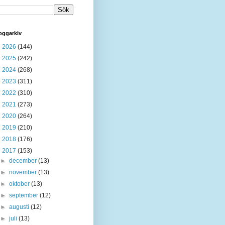
oggarkiv
►
2026
(144)
►
2025
(242)
►
2024
(268)
►
2023
(311)
►
2022
(310)
►
2021
(273)
►
2020
(264)
►
2019
(210)
►
2018
(176)
▼
2017
(153)
►
december
(13)
►
november
(13)
►
oktober
(13)
►
september
(12)
►
augusti
(12)
►
juli
(13)