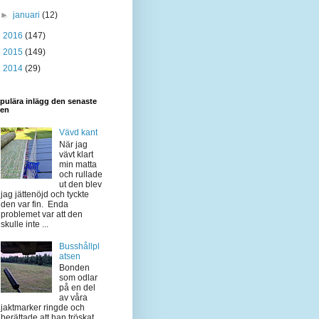
►
januari
(12)
►
2016
(147)
►
2015
(149)
►
2014
(29)
pulära inlägg den senaste
den
Vävd kant
När jag
vävt klart
min matta
och rullade
ut den blev
jag jättenöjd och tyckte
den var fin. Enda
problemet var att den
skulle inte ...
Busshållpl
atsen
Bonden
som odlar
på en del
av våra
jaktmarker ringde och
berättade att han tröskat