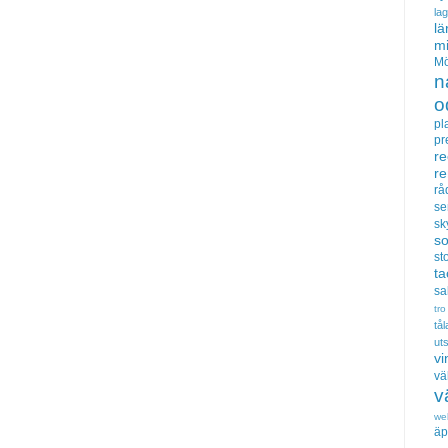
la
lä
m
Mö
n
o
pl
pr
re
r
rå
se
sk
s
sto
t
sa
tro
tå
uts
vi
vä
v
we
äp