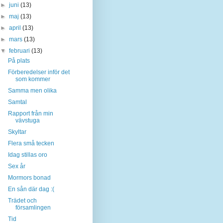
►
juni
(13)
►
maj
(13)
►
april
(13)
►
mars
(13)
▼
februari
(13)
På plats
Förberedelser inför det
som kommer
Samma men olika
Samtal
Rapport från min
vävstuga
Skyltar
Flera små tecken
Idag stillas oro
Sex år
Mormors bonad
En sån där dag :(
Trädet och
församlingen
Tid