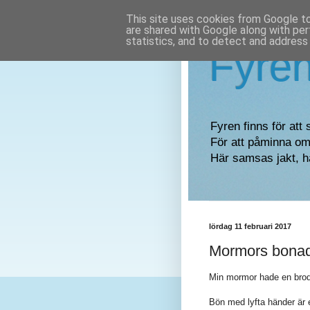
This site uses cookies from Google to 
are shared with Google along with per
statistics, and to detect and address
Fyre
Fyren finns för att 
För att påminna om 
Här samsas jakt, h
lördag 11 februari 2017
Mormors bona
Min mormor hade en brod
Bön med lyfta händer är 