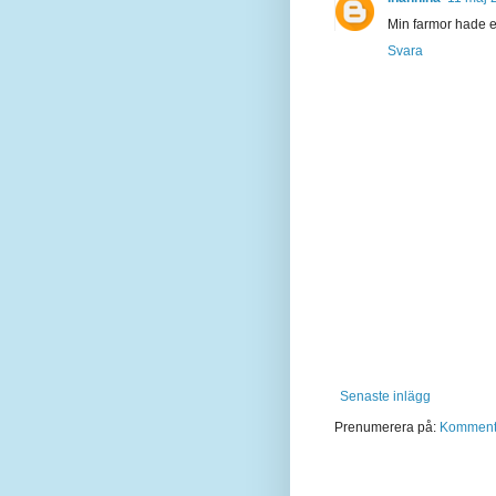
Min farmor hade en
Svara
Senaste inlägg
Prenumerera på:
Kommentar