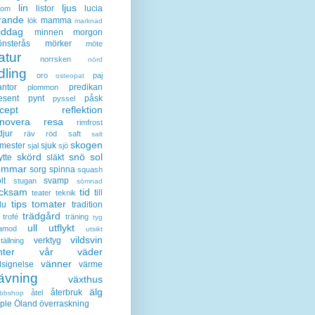
lin
ljus
listor
lucia
gom
rande
mamma
lök
marknad
iddag
minnen
morgon
nsterås
mörker
möte
atur
norrsken
nörd
dling
oro
paj
osteopat
antor
predikan
plommon
esent
pynt
påsk
pyssel
cept
reflektion
enovera
resa
rimfrost
djur
räv
röd
saft
salt
skogen
mester
sjuk
sjal
sjö
skörd
snö
sol
ytte
släkt
ommar
sorg
spinna
squash
lt
svamp
stugan
sömnad
acksam
tid
till
teater
teknik
tips
tomater
lu
tradition
trädgård
trofé
träning
tyg
ull
utflykt
lamod
utsikt
vildsvin
verktyg
tällning
nter
vår
väder
vänner
lsignelse
värme
ävning
växthus
älg
återbruk
åtel
bbshop
ple
Öland
överraskning