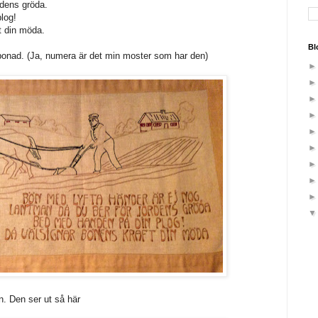
rdens gröda.
log!
t din möda.
Bl
bonad. (Ja, numera är det min moster som har den)
 Den ser ut så här