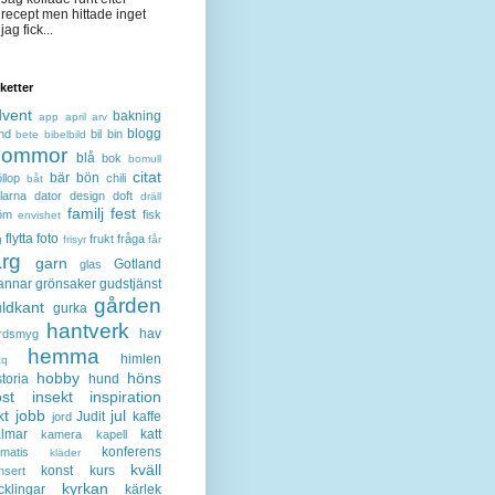
recept men hittade inget
jag fick...
iketter
dvent
bakning
app
april
arv
blogg
nd
bil
bin
bete
bibelbild
lommor
blå
bok
bomull
citat
bär
bön
llop
chili
båt
larna
dator
design
doft
dräll
familj
fest
öm
fisk
envishet
flytta
foto
frukt
fråga
g
frisyr
får
ärg
garn
Gotland
glas
annar
grönsaker
gudstjänst
gården
ldkant
gurka
hantverk
hav
rdsmyg
hemma
himlen
tq
hobby
höns
storia
hund
st
insekt
inspiration
kt
jobb
jul
Judit
kaffe
jord
lmar
katt
kamera
kapell
konferens
ematis
kläder
kväll
konst
kurs
nsert
kyrkan
cklingar
kärlek