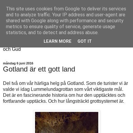
This site uses cookies from Google to deliver its services
Fyren
and to analyze traffic. Your IP address and user-agent are
shared with Google along with performance and security
metrics to ensure quality of service, generate usage
Fyren finns för att sprida ljus i mörkret
statistics, and to detect and address abuse.
För att påminna om guldkanterna i tillvaron
LEARN MORE
GOT IT
Här samsas jakt, hantverk, odling, och andra tankar om livet
och Gud
måndag 6 juni 2016
Gotland är ett gott land
Del två om vår härliga helg på Gotland. Som de turister vi är
valde vi idag Lummelundagrottan som vårt viktigaste mål.
Det är en fascinerande historia om hur den upptäcktes och
fortfarande upptäcks. Och hur långsträckt grottsystemet är.