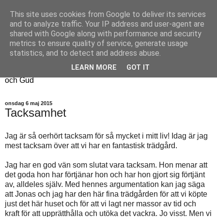
This site uses cookies from Google to deliver its services
Fyren
and to analyze traffic. Your IP address and user-agent are
shared with Google along with performance and security
metrics to ensure quality of service, generate usage
Fyren finns för att sprida ljus i mörkret
statistics, and to detect and address abuse.
För att påminna om guldkanterna i tillvaron
LEARN MORE
GOT IT
Här samsas jakt, hantverk, odling, och andra tankar om livet
och Gud
onsdag 6 maj 2015
Tacksamhet
Jag är så oerhört tacksam för så mycket i mitt liv! Idag är jag
mest tacksam över att vi har en fantastisk trädgård.
Jag har en god vän som slutat vara tacksam. Hon menar att
det goda hon har förtjänar hon och har hon gjort sig förtjänt
av, alldeles själv. Med hennes argumentation kan jag säga
att Jonas och jag har den här fina trädgården för att vi köpte
just det här huset och för att vi lagt ner massor av tid och
kraft för att upprätthålla och utöka det vackra. Jo visst. Men vi