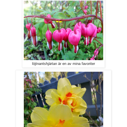
löjtnantshjärtan är en av mina favoriter