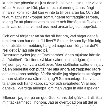
kunde inte påverka att just detta huset var till salu när vi ville
köpa. Massor av träd, plantor och planering fanns långt
innan vi kom hit - det kan vi inte ta till oss äran för. Och det
faktum att vi har kroppar som fungerar för trädgårdsarbete,
talang för att planera vackra saker och förmåga att få växter
att trivas, det har vi med oss med arvsanlag och uppväxt.
Och om vi förtjänar att ha det så här bra, vad säger det då
om dem som har det tufft i livet?! Skulle de som flyr frän krig
eller utsätts för mobbing ha gjort något som förtjänar det?!
Nej det går jag inte med på!
Dessutom tycker jag att "tacksamhet" är en mjukare känsla
än "stolthet". Det finns så klart saker i min trädgård (och i mitt
liv) som jag kan vara stolt över. Men stoltheten sätter en själv
på en piedestal och puttar ner alla andra ett trappsteg lägre
och det känns onödigt. Varför skulle jag signalera att någon
annan skulle vara sämre än jag?! Sammantaget har vi alla
talanger och handikapp, styrkor och svagheter. Vi är nog
ganska likvärdiga allihopa, om man väger in alla aspekter.
Eftersom jag tror på en god Gud känns det självklart att rikta
min tacksamhet till honom. Jag är övertygad om att det är