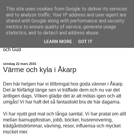
This site uses cookies from Google to deliver its services
Fyren
and to analyze traffic. Your IP address and user-agent are
shared with Google along with performance and security
metrics to ensure quality of service, generate usage
Fyren finns för att sprida ljus i mörkret
statistics, and to detect and address abuse.
För att påminna om guldkanterna i tillvaron
LEARN MORE
GOT IT
Här samsas jakt, hantverk, odling, och andra tankar om livet
och Gud
söndag 22 mars 2015
Värme och kyla i Åkarp
Den här helgen har vi tillbringat hos goda vänner i Åkarp.
Det är förfärligt länge sen vi träffade dem och nu var det
äntligen dags. Vilken glädje det är att mötas igen och att
umgås! Vi har haft det så fantastiskt bra de här dagarna.
Vi har njutit god mat och långa samtal. Vi har pratat om allt
mellan barnuppfostran, jobb, böcker, husrenovering,
trädgårdsdrömmar, vävning, resor, influensa och mycket
mycket mer.