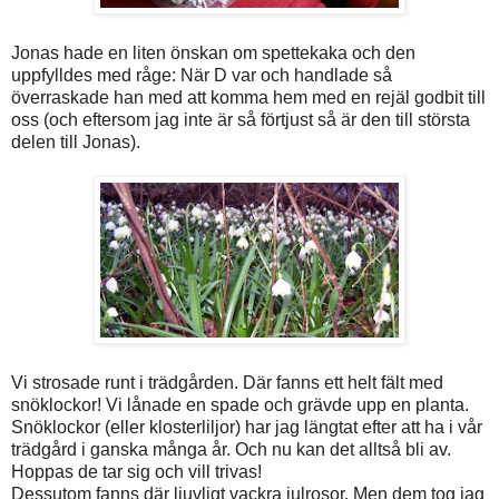
Jonas hade en liten önskan om spettekaka och den
uppfylldes med råge: När D var och handlade så
överraskade han med att komma hem med en rejäl godbit till
oss (och eftersom jag inte är så förtjust så är den till största
delen till Jonas).
Vi strosade runt i trädgården. Där fanns ett helt fält med
snöklockor! Vi lånade en spade och grävde upp en planta.
Snöklockor (eller klosterliljor) har jag längtat efter att ha i vår
trädgård i ganska många år. Och nu kan det alltså bli av.
Hoppas de tar sig och vill trivas!
Dessutom fanns där ljuvligt vackra julrosor. Men dem tog jag