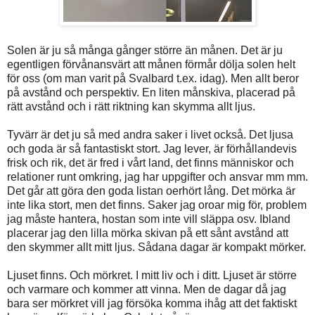
Solen är ju så många gånger större än månen. Det är ju
egentligen förvånansvärt att månen förmår dölja solen helt
för oss (om man varit på Svalbard t.ex. idag). Men allt beror
på avstånd och perspektiv. En liten månskiva, placerad på
rätt avstånd och i rätt riktning kan skymma allt ljus.
Tyvärr är det ju så med andra saker i livet också. Det ljusa
och goda är så fantastiskt stort. Jag lever, är förhållandevis
frisk och rik, det är fred i vårt land, det finns människor och
relationer runt omkring, jag har uppgifter och ansvar mm mm.
Det går att göra den goda listan oerhört lång. Det mörka är
inte lika stort, men det finns. Saker jag oroar mig för, problem
jag måste hantera, hostan som inte vill släppa osv. Ibland
placerar jag den lilla mörka skivan på ett sånt avstånd att
den skymmer allt mitt ljus. Sådana dagar är kompakt mörker.
Ljuset finns. Och mörkret. I mitt liv och i ditt. Ljuset är större
och varmare och kommer att vinna. Men de dagar då jag
bara ser mörkret vill jag försöka komma ihåg att det faktiskt