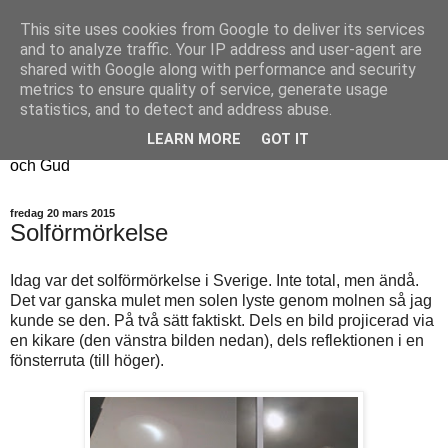
This site uses cookies from Google to deliver its services
Fyren
and to analyze traffic. Your IP address and user-agent are
shared with Google along with performance and security
metrics to ensure quality of service, generate usage
Fyren finns för att sprida ljus i mörkret
statistics, and to detect and address abuse.
För att påminna om guldkanterna i tillvaron
LEARN MORE
GOT IT
Här samsas jakt, hantverk, odling, och andra tankar om livet
och Gud
fredag 20 mars 2015
Solförmörkelse
Idag var det solförmörkelse i Sverige. Inte total, men ändå.
Det var ganska mulet men solen lyste genom molnen så jag
kunde se den. På två sätt faktiskt. Dels en bild projicerad via
en kikare (den vänstra bilden nedan), dels reflektionen i en
fönsterruta (till höger).