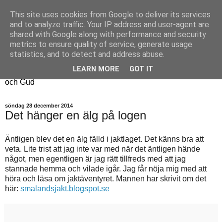
This site uses cookies from Google to deliver its services
Fyren
and to analyze traffic. Your IP address and user-agent are
shared with Google along with performance and security
metrics to ensure quality of service, generate usage
Fyren finns för att sprida ljus i mörkret
statistics, and to detect and address abuse.
För att påminna om guldkanterna i tillvaron
LEARN MORE
GOT IT
Här samsas jakt, hantverk, odling, och andra tankar om livet
och Gud
söndag 28 december 2014
Det hänger en älg på logen
Äntligen blev det en älg fälld i jaktlaget. Det känns bra att
veta. Lite trist att jag inte var med när det äntligen hände
något, men egentligen är jag rätt tillfreds med att jag
stannade hemma och vilade igår. Jag får nöja mig med att
höra och läsa om jaktäventyret. Mannen har skrivit om det
här:
smalandsjakt.blogspot.se