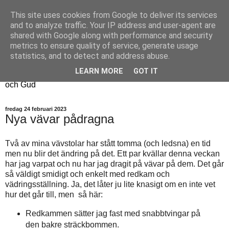
This site uses cookies from Google to deliver its services
Fyren
and to analyze traffic. Your IP address and user-agent are
shared with Google along with performance and security
metrics to ensure quality of service, generate usage
Fyren finns för att sprida ljus i mörkret
statistics, and to detect and address abuse.
För att påminna om guldkanterna i tillvaron
LEARN MORE
GOT IT
Här samsas jakt, hantverk, odling, och andra tankar om livet
och Gud
fredag 24 februari 2023
Nya vävar pådragna
Två av mina vävstolar har stått tomma (och ledsna) en tid
men nu blir det ändring på det. Ett par kvällar denna veckan
har jag varpat och nu har jag dragit på vävar på dem. Det går
så väldigt smidigt och enkelt med redkam och
vädringsställning. Ja, det låter ju lite knasigt om en inte vet
hur det går till, men så här:
Redkammen sätter jag fast med snabbtvingar på
den bakre sträckbommen.