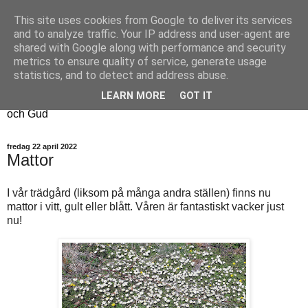
This site uses cookies from Google to deliver its services
Fyren
and to analyze traffic. Your IP address and user-agent are
shared with Google along with performance and security
metrics to ensure quality of service, generate usage
Fyren finns för att sprida ljus i mörkret
statistics, and to detect and address abuse.
För att påminna om guldkanterna i tillvaron
LEARN MORE
GOT IT
Här samsas jakt, hantverk, odling, och andra tankar om livet
och Gud
fredag 22 april 2022
Mattor
I vår trädgård (liksom på många andra ställen) finns nu
mattor i vitt, gult eller blått. Våren är fantastiskt vacker just
nu!