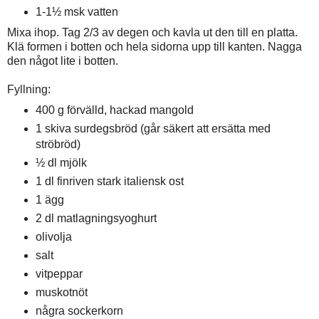
1-1½ msk vatten
Mixa ihop. Tag 2/3 av degen och kavla ut den till en platta.
Klä formen i botten och hela sidorna upp till kanten. Nagga
den något lite i botten.
Fyllning:
400 g förvälld, hackad mangold
1 skiva surdegsbröd (går säkert att ersätta med
ströbröd)
½ dl mjölk
1 dl finriven stark italiensk ost
1 ägg
2 dl matlagningsyoghurt
olivolja
salt
vitpeppar
muskotnöt
några sockerkorn