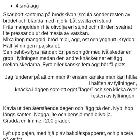
4 små ägg
Skär bort kanterna på brödskivan, smula sönder resten av
brödet och blanda med mjölk. Låt svälla en stund.
Fräs mangolden i lite olivolja en stund och när den svalnat
lite pressar du ur det mesta av vätskan.
Mixa ihop mangold, bröd-mjöl, ägg, ost och yoghurt. Krydda.
Häll fyllningen i pajskalet.
Sen behövs fyra händer: En person gör med två skedar en
grop i fyllningen medan den andre knäcker ner ett ägg
mellan skedarna. Fyra eller kanske fem ägg bör få plats.
Jag funderar på att om man är ensam kanske man kan hälla
i hälften av fyllningen,
knäcka i äggen som ett eget "lager" och sen klicka över
resten av fyllningen.
Kavla ut den återstående degen och lägg på den. Nyp ihop
längs kanten. Nagga lite och pensla med olivolja.
Grädda en timme i 200 grader.
Lyft upp pajen, med hjälp av bakplåtspapperet, och placera
på ett fat.