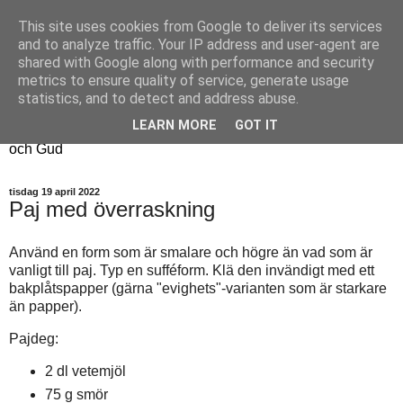
This site uses cookies from Google to deliver its services
Fyren
and to analyze traffic. Your IP address and user-agent are
shared with Google along with performance and security
metrics to ensure quality of service, generate usage
Fyren finns för att sprida ljus i mörkret
statistics, and to detect and address abuse.
För att påminna om guldkanterna i tillvaron
LEARN MORE
GOT IT
Här samsas jakt, hantverk, odling, och andra tankar om livet
och Gud
tisdag 19 april 2022
Paj med överraskning
Använd en form som är smalare och högre än vad som är
vanligt till paj. Typ en sufféform. Klä den invändigt med ett
bakplåtspapper (gärna "evighets"-varianten som är starkare
än papper).
Pajdeg:
2 dl vetemjöl
75 g smör