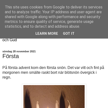
This site uses cookies from Google to deliver its services
Fyren
and to analyze traffic. Your IP address and user-agent are
shared with Google along with performance and security
metrics to ensure quality of service, generate usage
Fyren finns för att sprida ljus i mörkret
statistics, and to detect and address abuse.
För att påminna om guldkanterna i tillvaron
LEARN MORE
GOT IT
Här samsas jakt, hantverk, odling, och andra tankar om livet
och Gud
söndag 28 november 2021
Första
På första advent kom den första snön. Det var vitt och fint på
morgonen men smälte raskt bort när blötsnön övergick i
regn.