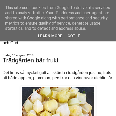
This site uses cookies from Google to deliver its services
Fyren
and to analyze traffic. Your IP address and user-agent are
shared with Google along with performance and security
metrics to ensure quality of service, generate usage
Fyren finns för att sprida ljus i mörkret
statistics, and to detect and address abuse.
För att påminna om guldkanterna i tillvaron
LEARN MORE
GOT IT
Här samsas jakt, hantverk, odling, och andra tankar om livet
och Gud
fredag 16 augusti 2019
Trädgården bär frukt
Det finns så mycket gott att skörda i trädgården just nu, trots
att både äpplen, plommon, persikor och vindruvor uteblir i år.