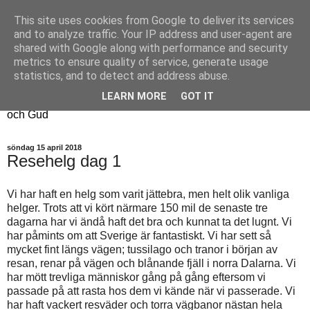
This site uses cookies from Google to deliver its services
Fyren
and to analyze traffic. Your IP address and user-agent are
shared with Google along with performance and security
metrics to ensure quality of service, generate usage
Fyren finns för att sprida ljus i mörkret
statistics, and to detect and address abuse.
För att påminna om guldkanterna i tillvaron
LEARN MORE
GOT IT
Här samsas jakt, hantverk, odling, och andra tankar om livet
och Gud
söndag 15 april 2018
Resehelg dag 1
Vi har haft en helg som varit jättebra, men helt olik vanliga
helger. Trots att vi kört närmare 150 mil de senaste tre
dagarna har vi ändå haft det bra och kunnat ta det lugnt. Vi
har påmints om att Sverige är fantastiskt. Vi har sett så
mycket fint längs vägen; tussilago och tranor i början av
resan, renar på vägen och blånande fjäll i norra Dalarna. Vi
har mött trevliga människor gång på gång eftersom vi
passade på att rasta hos dem vi kände när vi passerade. Vi
har haft vackert resväder och torra vägbanor nästan hela