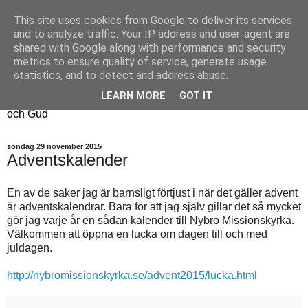
This site uses cookies from Google to deliver its services
Fyren
and to analyze traffic. Your IP address and user-agent are
shared with Google along with performance and security
metrics to ensure quality of service, generate usage
Fyren finns för att sprida ljus i mörkret
statistics, and to detect and address abuse.
För att påminna om guldkanterna i tillvaron
LEARN MORE
GOT IT
Här samsas jakt, hantverk, odling, och andra tankar om livet
och Gud
söndag 29 november 2015
Adventskalender
En av de saker jag är barnsligt förtjust i när det gäller advent
är adventskalendrar. Bara för att jag själv gillar det så mycket
gör jag varje år en sådan kalender till Nybro Missionskyrka.
Välkommen att öppna en lucka om dagen till och med
juldagen.
http://nybromissionskyrka.se/advent2015/lucka.html