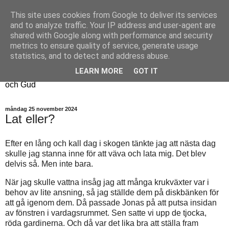
This site uses cookies from Google to deliver its services
Fyren
and to analyze traffic. Your IP address and user-agent are
shared with Google along with performance and security
metrics to ensure quality of service, generate usage
Fyren finns för att sprida ljus i mörkret
statistics, and to detect and address abuse.
För att påminna om guldkanterna i tillvaron
LEARN MORE
GOT IT
Här samsas jakt, hantverk, odling, och andra tankar om livet
och Gud
måndag 25 november 2024
Lat eller?
Efter en lång och kall dag i skogen tänkte jag att nästa dag
skulle jag stanna inne för att väva och lata mig. Det blev
delvis så. Men inte bara.
När jag skulle vattna insåg jag att många krukväxter var i
behov av lite ansning, så jag ställde dem på diskbänken för
att gå igenom dem. Då passade Jonas på att putsa insidan
av fönstren i vardagsrummet. Sen satte vi upp de tjocka,
röda gardinerna. Och då var det lika bra att ställa fram