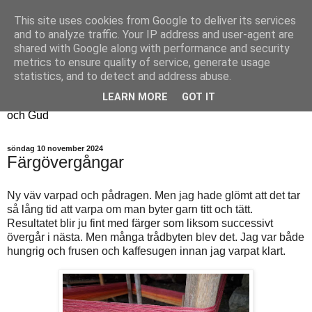
This site uses cookies from Google to deliver its services
Fyren
and to analyze traffic. Your IP address and user-agent are
shared with Google along with performance and security
metrics to ensure quality of service, generate usage
Fyren finns för att sprida ljus i mörkret
statistics, and to detect and address abuse.
För att påminna om guldkanterna i tillvaron
LEARN MORE
GOT IT
Här samsas jakt, hantverk, odling, och andra tankar om livet
och Gud
söndag 10 november 2024
Färgövergångar
Ny väv varpad och pådragen. Men jag hade glömt att det tar
så lång tid att varpa om man byter garn titt och tätt.
Resultatet blir ju fint med färger som liksom successivt
övergår i nästa. Men många trådbyten blev det. Jag var både
hungrig och frusen och kaffesugen innan jag varpat klart.