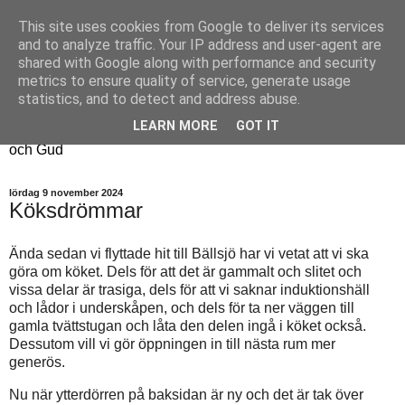
This site uses cookies from Google to deliver its services
Fyren
and to analyze traffic. Your IP address and user-agent are
shared with Google along with performance and security
metrics to ensure quality of service, generate usage
Fyren finns för att sprida ljus i mörkret
statistics, and to detect and address abuse.
För att påminna om guldkanterna i tillvaron
LEARN MORE
GOT IT
Här samsas jakt, hantverk, odling, och andra tankar om livet
och Gud
lördag 9 november 2024
Köksdrömmar
Ända sedan vi flyttade hit till Bällsjö har vi vetat att vi ska
göra om köket. Dels för att det är gammalt och slitet och
vissa delar är trasiga, dels för att vi saknar induktionshäll
och lådor i underskåpen, och dels för ta ner väggen till
gamla tvättstugan och låta den delen ingå i köket också.
Dessutom vill vi gör öppningen in till nästa rum mer
generös.
Nu när ytterdörren på baksidan är ny och det är tak över