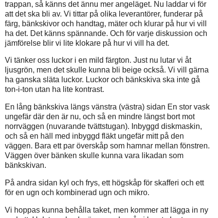
trappan, så känns det ännu mer angeläget. Nu laddar vi för
att det ska bli av. Vi tittar på olika leverantörer, funderar på
färg, bänkskivor och handtag, mäter och klurar på hur vi vill
ha det. Det känns spännande. Och för varje diskussion och
jämförelse blir vi lite klokare på hur vi vill ha det.
Vi tänker oss luckor i en mild färgton. Just nu lutar vi åt
ljusgrön, men det skulle kunna bli beige också. Vi vill gärna
ha ganska släta luckor. Luckor och bänkskiva ska inte gå
ton-i-ton utan ha lite kontrast.
En lång bänkskiva längs vänstra (västra) sidan En stor vask
ungefär där den är nu, och så en mindre längst bort mot
norrväggen (nuvarande tvättstugan). Inbyggd diskmaskin,
och så en häll med inbyggd fläkt ungefär mitt på den
väggen. Bara ett par överskåp som hamnar mellan fönstren.
Väggen över bänken skulle kunna vara likadan som
bänkskivan.
På andra sidan kyl och frys, ett högskåp för skafferi och ett
för en ugn och kombinerad ugn och mikro.
Vi hoppas kunna behålla taket, men kommer att lägga in ny